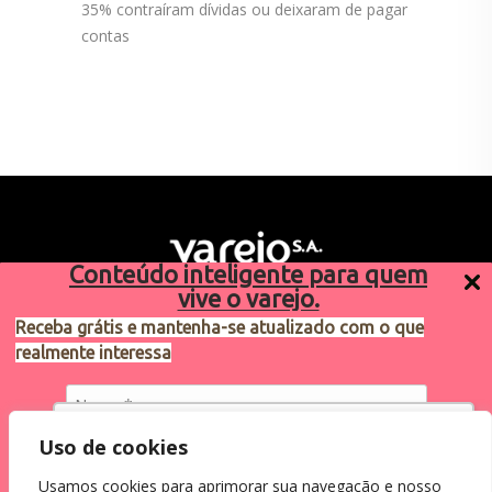
35% contraíram dívidas ou deixaram de pagar
contas
Conteúdo inteligente para quem
vive o varejo.
Receba grátis e mantenha-se atualizado com o que
realmente interessa
Sugestões de pauta
varejosa@cndl.org.br
Utilizamos cookies para oferecer melhor
Uso de cookies
experiência, melhorar o desempenho, analisar
Usamos cookies para aprimorar sua navegação e nosso
como você interage em nosso site e