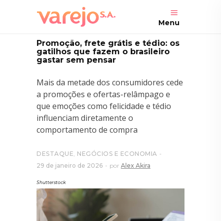
Menu
Promoção, frete grátis e tédio: os
gatilhos que fazem o brasileiro
gastar sem pensar
Mais da metade dos consumidores cede
a promoções e ofertas-relâmpago e
que emoções como felicidade e tédio
influenciam diretamente o
comportamento de compra
DESTAQUE
,
NEGÓCIOS E ECONOMIA
29 de janeiro de 2026
por
Alex Akira
Shutterstock