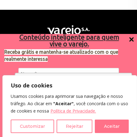
Conteúdo inteligente para quem
vive o varejo.
Receba grátis e mantenha-se atualizado com o que
realmente interessa
Sugestões de pauta
varejosa@cndl.org.br
Utilizamos cookies para oferecer melhor
Uso de cookies
experiência, melhorar o desempenho, analisar
Usamos cookies para aprimorar sua navegação e nosso
como você interage em nosso site e
Eu concordo em receber comunicações.
tráfego. Ao clicar em
"Aceitar"
, você concorda com o uso
personalizar conteúdo.
2024®. Todos os direitos reservados.
Ao informar meus dados, eu concordo com a
de cookies e nossa
Política de Privacidade.
Política de Privacidade
.
Recusar Cookies
Aceitar Cookies
Customizar
Rejeitar
Aceitar
Assine a Newsletter