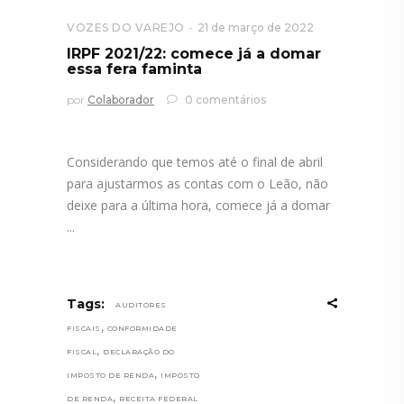
VOZES DO VAREJO
21 de março de 2022
IRPF 2021/22: comece já a domar
essa fera faminta
por
Colaborador
0 comentários
Considerando que temos até o final de abril
para ajustarmos as contas com o Leão, não
deixe para a última hora, comece já a domar
Tags:
AUDITORES
,
FISCAIS
CONFORMIDADE
,
FISCAL
DECLARAÇÃO DO
,
IMPOSTO DE RENDA
IMPOSTO
,
DE RENDA
RECEITA FEDERAL