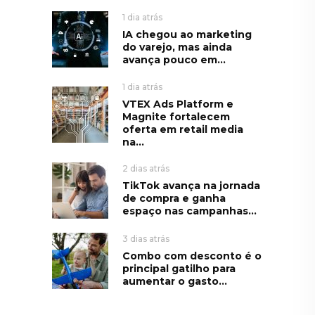
1 dia atrás
IA chegou ao marketing
do varejo, mas ainda
avança pouco em...
1 dia atrás
VTEX Ads Platform e
Magnite fortalecem
oferta em retail media
na...
2 dias atrás
TikTok avança na jornada
de compra e ganha
espaço nas campanhas...
3 dias atrás
Combo com desconto é o
principal gatilho para
aumentar o gasto...