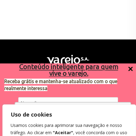
Conteúdo inteligente para quem
vive o varejo.
Receba grátis e mantenha-se atualizado com o que
realmente interessa
Sugestões de pauta
varejosa@cndl.org.br
Utilizamos cookies para oferecer melhor
Uso de cookies
experiência, melhorar o desempenho, analisar
Usamos cookies para aprimorar sua navegação e nosso
como você interage em nosso site e
Eu concordo em receber comunicações.
tráfego. Ao clicar em
"Aceitar"
, você concorda com o uso
personalizar conteúdo.
2024®. Todos os direitos reservados.