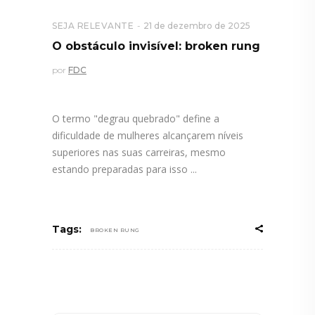
SEJA RELEVANTE
21 de dezembro de 2025
O obstáculo invisível: broken rung
por
FDC
O termo "degrau quebrado" define a
dificuldade de mulheres alcançarem níveis
superiores nas suas carreiras, mesmo
estando preparadas para isso
Tags:
BROKEN RUNG