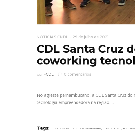
NOTÍCIAS CNDL
29 de julho de 2021
CDL Santa Cruz d
coworking tecno
por
FCDL
0 comentários
No agreste pernambucano, a CDL Santa Cruz do Ca
tecnologia empreendedora na região.
,
,
Tags:
CDL SANTA CRUZ DO CAPIBARIBE
COWORKING
FCDL-PE