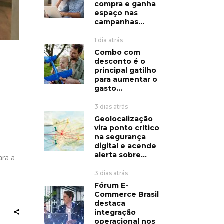
compra e ganha
espaço nas
campanhas...
1 dia atrás
Combo com
desconto é o
principal gatilho
para aumentar o
gasto...
3 dias atrás
Geolocalização
vira ponto crítico
na segurança
digital e acende
alerta sobre...
ara a
3 dias atrás
Fórum E-
Commerce Brasil
destaca
integração
operacional nos