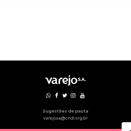
Sugestões de pauta
varejosa@cndl.org.br