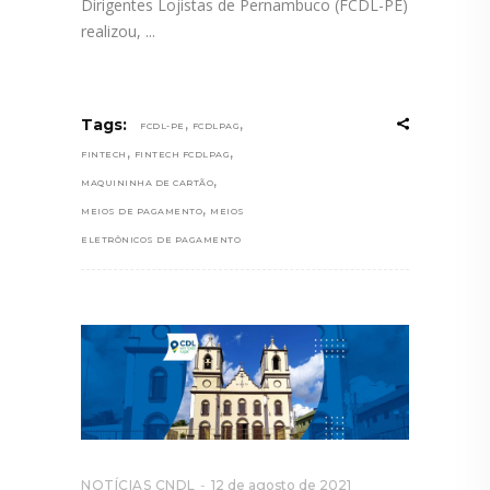
Dirigentes Lojistas de Pernambuco (FCDL-PE)
realizou,
,
,
Tags:
FCDL-PE
FCDLPAG
,
,
FINTECH
FINTECH FCDLPAG
,
MAQUININHA DE CARTÃO
,
MEIOS DE PAGAMENTO
MEIOS
ELETRÔNICOS DE PAGAMENTO
NOTÍCIAS CNDL
12 de agosto de 2021