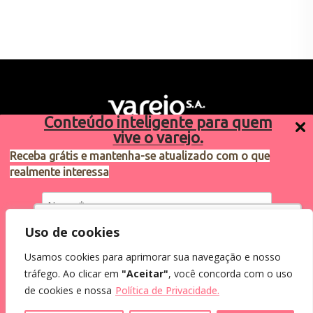
Conteúdo inteligente para quem
vive o varejo.
Receba grátis e mantenha-se atualizado com o que
realmente interessa
Sugestões de pauta
varejosa@cndl.org.br
Utilizamos cookies para oferecer melhor
Uso de cookies
experiência, melhorar o desempenho, analisar
Usamos cookies para aprimorar sua navegação e nosso
como você interage em nosso site e
Eu concordo em receber comunicações.
tráfego. Ao clicar em
"Aceitar"
, você concorda com o uso
personalizar conteúdo.
2024®. Todos os direitos reservados.
Ao informar meus dados, eu concordo com a
de cookies e nossa
Política de Privacidade.
Política de Privacidade
.