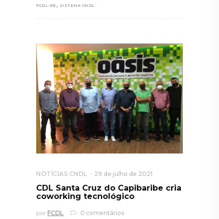
,
FCDL-PE
SISTEMA CNDL
NOTÍCIAS CNDL
29 de julho de 2021
CDL Santa Cruz do Capibaribe cria
coworking tecnológico
por
FCDL
0 comentários