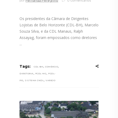
por
Fernanda Peregrino
0 comentários
Os presidentes da Câmara de Dirigentes
Lojistas de Belo Horizonte (CDL-BH), Marcelo
Souza Silva, e da CDL Manaus, Ralph
Assayag, foram empossados como diretores
,
,
Tags:
CDL-BH
COMÉRCIO
,
,
DIRETORIA
FCDL-MG
FCDL-
,
,
PE
SISTEMA CNDL
VAREJO