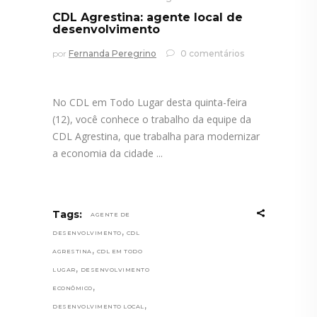
CDL Agrestina: agente local de
desenvolvimento
por
Fernanda Peregrino
0 comentários
No CDL em Todo Lugar desta quinta-feira
(12), você conhece o trabalho da equipe da
CDL Agrestina, que trabalha para modernizar
a economia da cidade
Tags:
AGENTE DE
,
DESENVOLVIMENTO
CDL
,
AGRESTINA
CDL EM TODO
,
LUGAR
DESENVOLVIMENTO
,
ECONÔMICO
,
DESENVOLVIMENTO LOCAL