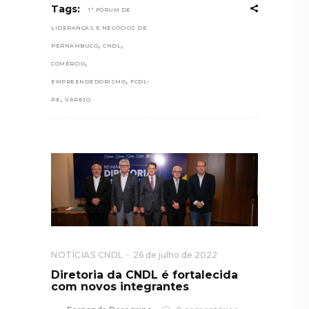
Tags:
1° FÓRUM DE
LIDERANÇAS E NEGÓCIOS DE
,
,
PERNAMBUCO
CNDL
,
COMÉRCIO
,
EMPREENDEDORISMO
FCDL-
,
PE
VAREJO
NOTÍCIAS CNDL
26 de julho de 2022
Diretoria da CNDL é fortalecida
com novos integrantes