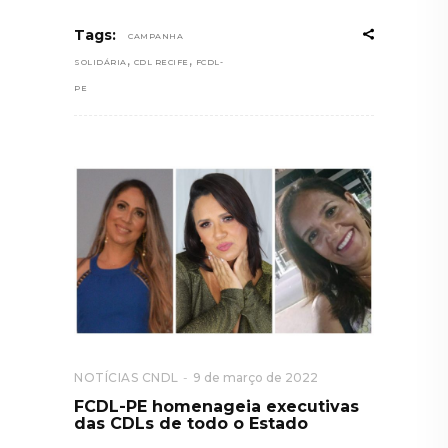
Tags:
CAMPANHA
,
,
SOLIDÁRIA
CDL RECIFE
FCDL-
PE
NOTÍCIAS CNDL
9 de março de 2022
FCDL-PE homenageia executivas
das CDLs de todo o Estado