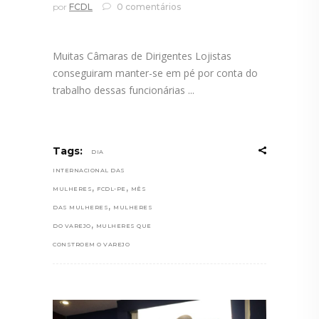
por
FCDL
0 comentários
Muitas Câmaras de Dirigentes Lojistas
conseguiram manter-se em pé por conta do
trabalho dessas funcionárias
Tags:
DIA
INTERNACIONAL DAS
,
,
MULHERES
FCDL-PE
MÊS
,
DAS MULHERES
MULHERES
,
DO VAREJO
MULHERES QUE
CONSTROEM O VAREJO