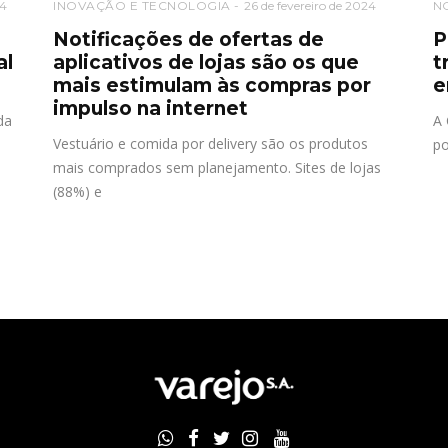
4
INOVAÇÃO E TECNOLOGIA
26 de fevereiro de 2024
N
Notificações de ofertas de
P
al
aplicativos de lojas são os que
t
mais estimulam às compras por
e
impulso na internet
da
A 
Vestuário e comida por delivery são os produtos
po
mais comprados sem planejamento. Sites de lojas
(88%) e