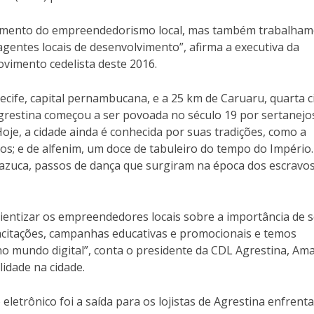
ecimento do empreendedorismo local, mas também trabalha
gentes locais de desenvolvimento”, afirma a executiva da
ovimento cedelista deste 2016.
cife, capital pernambucana, e a 25 km de Caruaru, quarta c
estina começou a ser povoada no século 19 por sertanejo
oje, a cidade ainda é conhecida por suas tradições, como a
s; e de alfenim, um doce de tabuleiro do tempo do Império.
mazuca, passos de dança que surgiram na época dos escravos
entizar os empreendedores locais sobre a importância de 
acitações, campanhas educativas e promocionais e temos
no mundo digital”, conta o presidente da CDL Agrestina, Am
idade na cidade.
letrônico foi a saída para os lojistas de Agrestina enfrent