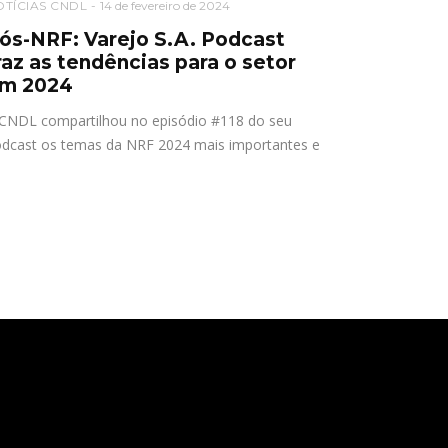
OTÍCIAS CNDL
14 de fevereiro de 2024
ós-NRF: Varejo S.A. Podcast
raz as tendências para o setor
m 2024
CNDL compartilhou no episódio #118 do seu
dcast os temas da NRF 2024 mais importantes e