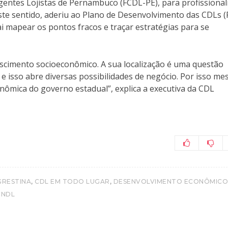
gentes Lojistas de Pernambuco (FCDL-PE), para profissional
ste sentido, aderiu ao Plano de Desenvolvimento das CDLs (
ai mapear os pontos fracos e traçar estratégias para se
scimento socioeconômico. A sua localização é uma questão
, e isso abre diversas possibilidades de negócio. Por isso m
ômica do governo estadual”, explica a executiva da CDL
,
,
GRESTINA
CDL EM TODO LUGAR
DESENVOLVIMENTO ECONÔMICO
CNDL