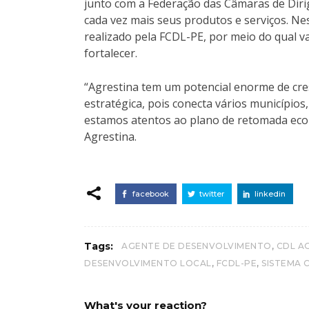
junto com a Federação das Câmaras de Diri
cada vez mais seus produtos e serviços. Ne
realizado pela FCDL-PE, por meio do qual v
fortalecer.
“Agrestina tem um potencial enorme de cre
estratégica, pois conecta vários municípios
estamos atentos ao plano de retomada econ
Agrestina.
facebook
twitter
linkedin
,
Tags:
AGENTE DE DESENVOLVIMENTO
CDL A
,
,
DESENVOLVIMENTO LOCAL
FCDL-PE
SISTEMA 
What's your reaction?