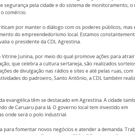
de segurança pela cidade e do sistema de monitoramento, o
 o comércio.
ticam por manter o diálogo com os poderes públicos, mas 
ecimento do empreendedorismo local. Estamos constantemen
valia o presidente da CDL Agrestina.
 Vitrine Junina, por meio do qual promove ações para atrair
ão, que celebra a cultura sertaneja, são realizados sorteio
ações de divulgação nas rádios e sites e até pelas ruas, com
stividades do padroeiro, Santo Antônio, a CDL também reali
a evangélica têm se destacado em Agrestina. A cidade tam
do de Caruaru para lá. O governo local tem investido em
as onde será o polo industrial.
ra para fomentar novos negócios e atender a demanda. Tra