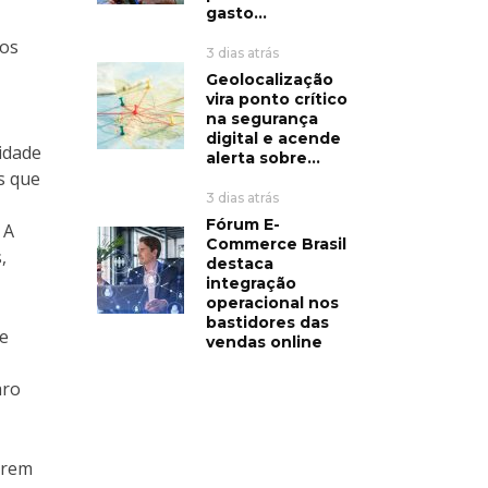
gasto...
mos
3 dias atrás
Geolocalização
vira ponto crítico
na segurança
digital e acende
idade
alerta sobre...
s que
3 dias atrás
Fórum E-
 A
Commerce Brasil
,
destaca
integração
operacional nos
bastidores das
se
vendas online
aro
arem