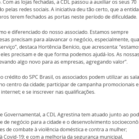
 Com as lojas fechadas, a CDL passou a auxiliar os seus 70
 pelas redes sociais. A iniciativa deu tão certo, que a entid
s terem fechados as portas neste período de dificuldade.
 e diferenciado do nosso associado. Estamos sempre
esas precisam para alavancar o negócio, especialmente, qu
erviço”, destaca Hortência Benício, que acrescenta: “estamo
eles precisam e de que forma podemos ajudá-los. As nossa
evando algo novo para as empresas, agregando valor”.
 crédito do SPC Brasil, os associados podem utilizar as sal
 no centro da cidade; participar de campanha promocionais e
nternet; e se inscrever nas qualificações.
 e Governamental, a CDL Agrestina tem atuado junto ao po
e de negócio para a cidade e o desenvolvimento socioecon
ões de combate à violência doméstica e contra a mulher;
 Covid-19; e com a melhoria da segurança municipal,