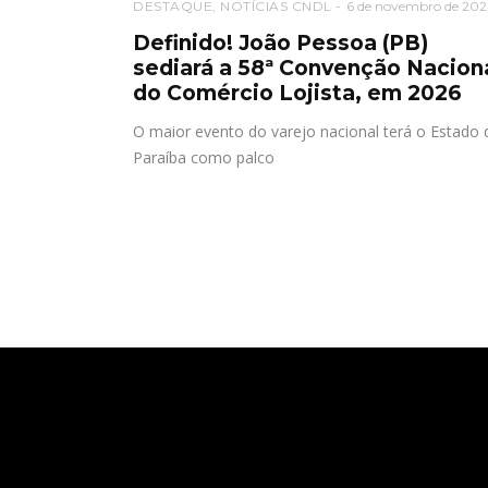
DESTAQUE
,
NOTÍCIAS CNDL
6 de novembro de 202
Definido! João Pessoa (PB)
sediará a 58ª Convenção Nacion
do Comércio Lojista, em 2026
O maior evento do varejo nacional terá o Estado 
Paraíba como palco