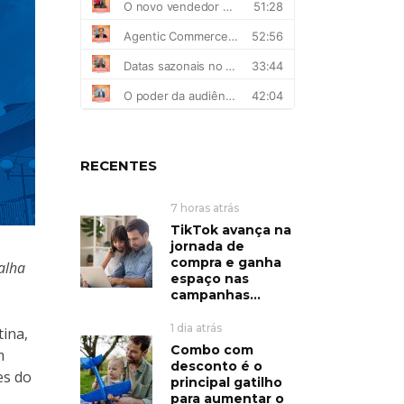
RECENTES
7 horas atrás
TikTok avança na
jornada de
compra e ganha
alha
espaço nas
campanhas...
1 dia atrás
tina,
Combo com
m
desconto é o
es do
principal gatilho
para aumentar o