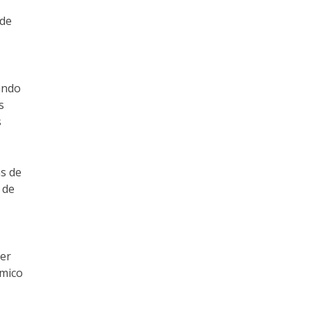
ade
ando
s
s
as de
 de
der
ômico