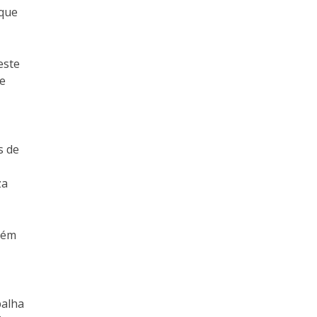
 que
este
te
s de
za
bém
balha