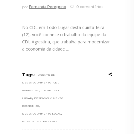
por
Fernanda Peregrino
0 comentários
No CDL em Todo Lugar desta quinta-feira
(12), você conhece o trabalho da equipe da
CDL Agrestina, que trabalha para modernizar
a economia da cidade
Tags:
AGENTE DE
,
DESENVOLVIMENTO
CDL
,
AGRESTINA
CDL EM TODO
,
LUGAR
DESENVOLVIMENTO
,
ECONÔMICO
,
DESENVOLVIMENTO LOCAL
,
FCDL-PE
SISTEMA CNDL