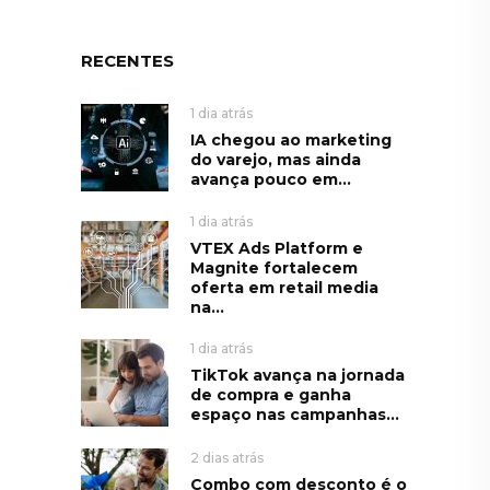
RECENTES
1 dia atrás
IA chegou ao marketing
do varejo, mas ainda
avança pouco em...
1 dia atrás
VTEX Ads Platform e
Magnite fortalecem
oferta em retail media
na...
1 dia atrás
TikTok avança na jornada
de compra e ganha
espaço nas campanhas...
2 dias atrás
Combo com desconto é o