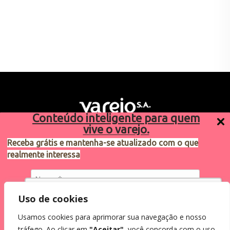
Conteúdo inteligente para quem
vive o varejo.
Receba grátis e mantenha-se atualizado com o que
realmente interessa
Sugestões de pauta
varejosa@cndl.org.br
Utilizamos cookies para oferecer melhor
Uso de cookies
experiência, melhorar o desempenho, analisar
Usamos cookies para aprimorar sua navegação e nosso
como você interage em nosso site e
Eu concordo em receber comunicações.
tráfego. Ao clicar em
"Aceitar"
, você concorda com o uso