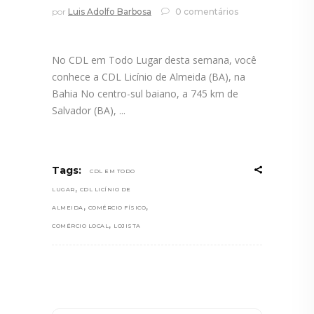
por
Luis Adolfo Barbosa
0 comentários
No CDL em Todo Lugar desta semana, você
conhece a CDL Licínio de Almeida (BA), na
Bahia No centro-sul baiano, a 745 km de
Salvador (BA),
Tags:
CDL EM TODO
,
LUGAR
CDL LICÍNIO DE
,
,
ALMEIDA
COMÉRCIO FÍSICO
,
COMÉRCIO LOCAL
LOJISTA