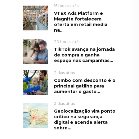
16 horas atrás
VTEX Ads Platform e
Magnite fortalecem
oferta em retail media
na...
20 horas atrás
TikTok avança na jornada
de compra e ganha
espaço nas campanhas...
2 dias atrás
Combo com desconto é o
principal gatilho para
aumentar o gasto...
3 dias atrás
Geolocalização vira ponto
crítico na segurança
digital e acende alerta
sobre...