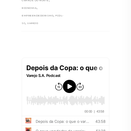
GRANDE DO NORTE
,
ECONOMIA
,
EMPREENDEDORISMO
FCDL-
,
SC
VAREJO