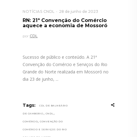
NOTÍCIAS CNDL
28 de junho de 2023
RN: 21ª Convenção do Comércio
aquece a economia de Mossoró
por
CDL
Sucesso de público e conteúdo. A 21ª
Convenção do Comércio e Serviços do Rio
Grande do Norte realizada em Mossoró no
dia 23 de junho,
Tags:
CDL DE BALNEÁRIO
,
,
DE CAMBORIÚ
CNDL
,
COMÉRCIO
CONVENÇÃO DO
COMÉRCIO E SERVIÇOS DO RIO
,