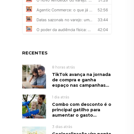
RECENTES
8 horas atrás
TikTok avança na jornada
de compra e ganha
espaço nas campanhas...
1 dia atrás
Combo com desconto é o
principal gatilho para
aumentar o gasto...
3 dias atrás
Geolocalização vira ponto