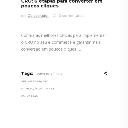
CRO: 6 etapas para converter em
poucos cliques
por
Colaborador
0 comentários
Confira as melhores táticas para implementar
o CRO no seu e-commerce e garantir mais
conversão em poucos cliques.
Tags:
CONVERSION RATE
,
,
OPTIMIZATION
CRO
OTIMIZAÇÃO DA TAXA DE
CONVERSÃO