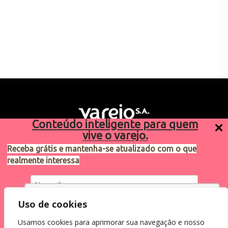
Conteúdo inteligente para quem
vive o varejo.
Receba grátis e mantenha-se atualizado com o que
realmente interessa
Sugestões de pauta
varejosa@cndl.org.br
Utilizamos cookies para oferecer melhor
Uso de cookies
experiência, melhorar o desempenho, analisar
Usamos cookies para aprimorar sua navegação e nosso
como você interage em nosso site e
Eu concordo em receber comunicações.