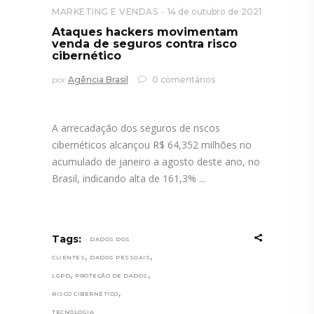
MARKETING E VENDAS
14 de outubro de 2021
Ataques hackers movimentam
venda de seguros contra risco
cibernético
por
Agência Brasil
0 comentários
A arrecadação dos seguros de riscos
cibernéticos alcançou R$ 64,352 milhões no
acumulado de janeiro a agosto deste ano, no
Brasil, indicando alta de 161,3%
Tags:
DADOS DOS
,
,
CLIENTES
DADOS PESSOAIS
,
,
LGPD
PROTEÇÃO DE DADOS
,
RISCO CIBERNÉTICO
TECNOLOGIA