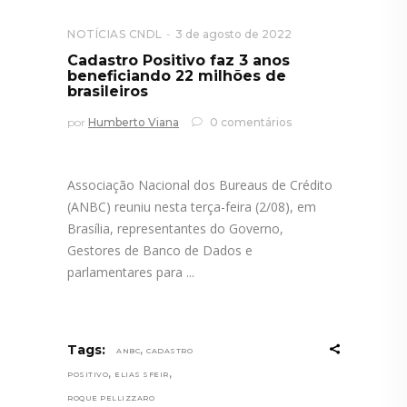
NOTÍCIAS CNDL
3 de agosto de 2022
Cadastro Positivo faz 3 anos
beneficiando 22 milhões de
brasileiros
por
Humberto Viana
0 comentários
Associação Nacional dos Bureaus de Crédito
(ANBC) reuniu nesta terça-feira (2/08), em
Brasília, representantes do Governo,
Gestores de Banco de Dados e
parlamentares para
,
Tags:
ANBC
CADASTRO
,
,
POSITIVO
ELIAS SFEIR
ROQUE PELLIZZARO