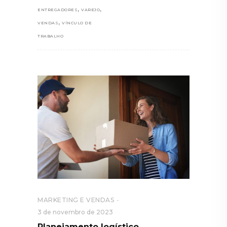
,
,
ENTREGADORES
VAREJO
,
VENDAS
VÍNCULO DE
TRABALHO
MARKETING E VENDAS
3 de novembro de 2023
Planejamento logístico