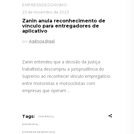
EMPREENDEDORISMO
23 de novembro de 2023
Zanin anula reconhecimento de
vínculo para entregadores de
aplicativo
por
Agência Brasil
Zanin entendeu que a decisão da Justiça
trabalhista descumpriu a jurisprudência do
Supremo ao reconhecer vínculo empregatício
entre motoristas e motociclistas com
empresas que operam
,
Tags:
COMÉRCIO
,
ECONOMIA
,
EMPREENDEDORISMO