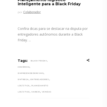
inteligente para a Black Friday
por
Colaborador
Confira dicas para se destacar na disputa por
entregadores autônomos durante a Black
Friday.
,
Tags:
BLACK FRIDAY
,
COMÉRCIO
,
EMPREENDEDORISMO
,
,
ENTREGA
ENTREGADORES
,
LOGÍSTICA
PLANEJAMETO
,
,
LOGÍSTICO
VAREJO
VENDAS