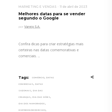
MARKETING E VENDAS
11 de abril de 2023
Melhores datas para se vender
segundo o Google
por
Varejo S.A.
Confira dicas para criar estratégias mais
certeiras nas datas comemorativas e
comerciais.
,
Tags:
COMÉRCIO
DATAS
,
COMERCIAIS
DATAS
,
SAZONAIS
DIA DAS
,
,
CRIANÇAS
DIA DAS MÃES
,
DIA DOS NAMORADOS
,
EMPREENDEDORISMO