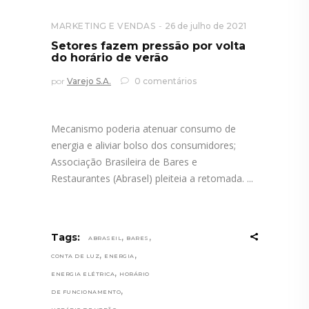
MARKETING E VENDAS
26 de julho de 2021
Setores fazem pressão por volta
do horário de verão
por
Varejo S.A.
0 comentários
Mecanismo poderia atenuar consumo de
energia e aliviar bolso dos consumidores;
Associação Brasileira de Bares e
Restaurantes (Abrasel) pleiteia a retomada.
,
,
Tags:
ABRASEIL
BARES
,
,
CONTA DE LUZ
ENERGIA
,
ENERGIA ELÉTRICA
HORÁRIO
,
DE FUNCIONAMENTO