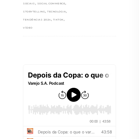
,
,
SOCIAIS
SOCIAL COMMERCE
,
,
STORYTELLING
TECNOLOGIA
,
,
TENDÊNCIAS 2024
TIKTOK
VÍDEO