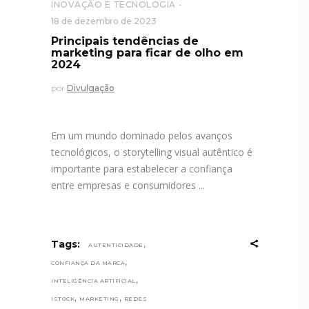
INOVAÇÃO E TECNOLOGIA
18 de dezembro de 2023
Principais tendências de
marketing para ficar de olho em
2024
por
Divulgação
Em um mundo dominado pelos avanços
tecnológicos, o storytelling visual autêntico é
importante para estabelecer a confiança
entre empresas e consumidores
,
Tags:
AUTENTICIDADE
,
CONFIANÇA DA MARCA
,
INTELIGÊNCIA ARTIFICIAL
,
,
ISTOCK
MARKETING
REDES