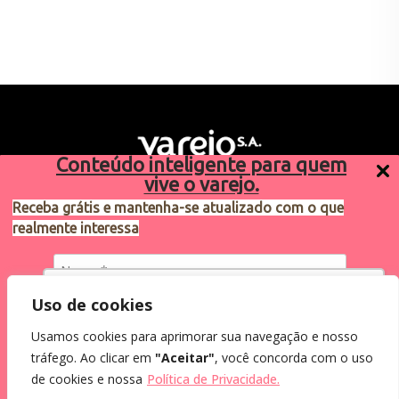
Conteúdo inteligente para quem
vive o varejo.
Receba grátis e mantenha-se atualizado com o que
realmente interessa
Sugestões de pauta
varejosa@cndl.org.br
Utilizamos cookies para oferecer melhor
Uso de cookies
experiência, melhorar o desempenho, analisar
Usamos cookies para aprimorar sua navegação e nosso
como você interage em nosso site e
Eu concordo em receber comunicações.
tráfego. Ao clicar em
"Aceitar"
, você concorda com o uso
personalizar conteúdo.
2024®. Todos os direitos reservados.
Ao informar meus dados, eu concordo com a
de cookies e nossa
Política de Privacidade.
Política de Privacidade
.