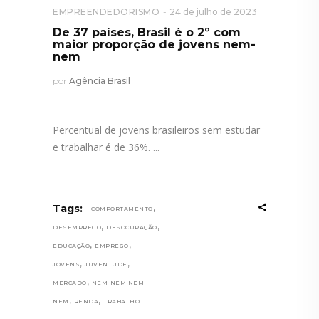
EMPREENDEDORISMO
24 de julho de 2023
De 37 países, Brasil é o 2º com
maior proporção de jovens nem-
nem
por
Agência Brasil
Percentual de jovens brasileiros sem estudar
e trabalhar é de 36%.
,
Tags:
COMPORTAMENTO
,
,
DESEMPREGO
DESOCUPAÇÃO
,
,
EDUCAÇÃO
EMPREGO
,
,
JOVENS
JUVENTUDE
,
MERCADO
NEM-NEM NEM-
,
,
NEM
RENDA
TRABALHO