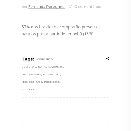
por
Fernanda Peregrino
0 comentários
57% dos brasileiros comprarão presentes
para os pais a partir de amanhã (1°/8).
Tags:
CONCURSO
,
,
CULTURAL
DATAS SAZONAIS
,
,
DIA DOS PAIS
MARKETING
,
,
MÊS DOS PAIS
PROMOÇÃO
SORTEIO