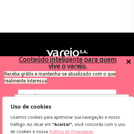
Conteúdo inteligente para quem
vive o varejo.
Receba grátis e mantenha-se atualizado com o que
realmente interessa
Sugestões de pauta
varejosa@cndl.org.br
Utilizamos cookies para oferecer melhor
Uso de cookies
experiência, melhorar o desempenho, analisar
Usamos cookies para aprimorar sua navegação e nosso
como você interage em nosso site e
Eu concordo em receber comunicações.
tráfego. Ao clicar em
"Aceitar"
, você concorda com o uso
personalizar conteúdo.
2024®. Todos os direitos reservados.
Ao informar meus dados, eu concordo com a
de cookies e nossa
Política de Privacidade.