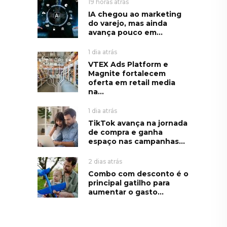
19 horas atrás
IA chegou ao marketing
do varejo, mas ainda
avança pouco em...
1 dia atrás
VTEX Ads Platform e
Magnite fortalecem
oferta em retail media
na...
1 dia atrás
TikTok avança na jornada
de compra e ganha
espaço nas campanhas...
2 dias atrás
Combo com desconto é o
principal gatilho para
aumentar o gasto...