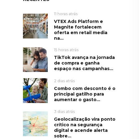
11 horas atrás
VTEX Ads Platform e
Magnite fortalecem
oferta em retail media
na...
15 horas atrás
TikTok avança na jornada
de compra e ganha
espaço nas campanhas...
2 dias atrás
Combo com desconto é o
principal gatilho para
aumentar o gasto...
3 dias atrás
Geolocalização vira ponto
crítico na segurança
digital e acende alerta
sobre...