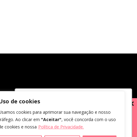
Uso de cookies
Utilizamos cookies para oferecer melhor
Usamos cookies para aprimorar sua navegação e nosso
experiência, melhorar o desempenho,
tráfego. Ao clicar em
"Aceitar"
, você concorda com o uso
analisar como você interage em nosso
de cookies e nossa
Política de Privacidade.
site e personalizar conteúdo.
em receber comunicações.