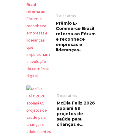
3 dias atrás
Prêmio E-
Commerce Brasil
retorna ao Fórum
e reconhece
empresas e
lideranças...
3 dias atrás
McDia Feliz 2026
apoiará 69
projetos de
saúde para
crianças e...