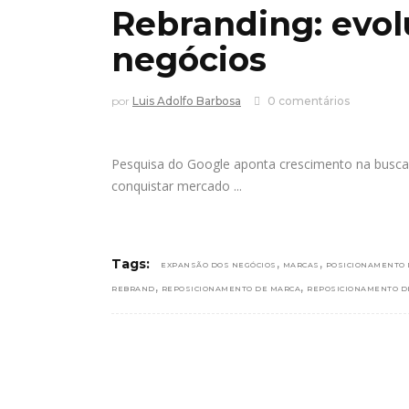
Rebranding: evol
negócios
por
Luis Adolfo Barbosa
0 comentários
Pesquisa do Google aponta crescimento na busca
conquistar mercado
,
,
Tags:
EXPANSÃO DOS NEGÓCIOS
MARCAS
POSICIONAMENTO
,
,
REBRAND
REPOSICIONAMENTO DE MARCA
REPOSICIONAMENTO D