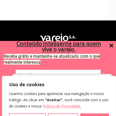
Conteúdo inteligente para quem
vive o varejo.
Receba grátis e mantenha-se atualizado com o que
realmente interessa
Sugestões de pauta
varejosa@cndl.org.br
Utilizamos cookies para oferecer melhor
Uso de cookies
experiência, melhorar o desempenho, analisar
Usamos cookies para aprimorar sua navegação e nosso
como você interage em nosso site e
Eu concordo em receber comunicações.
tráfego. Ao clicar em
"Aceitar"
, você concorda com o uso
personalizar conteúdo.
2024®. Todos os direitos reservados.
Ao informar meus dados, eu concordo com a
de cookies e nossa
Política de Privacidade.
Política de Privacidade
.
Recusar Cookies
Aceitar Cookies