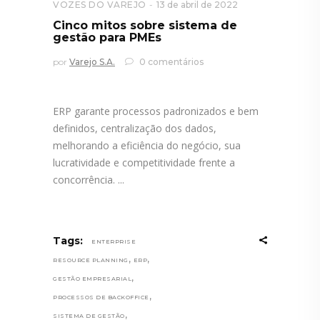
VOZES DO VAREJO
13 de abril de 2022
Cinco mitos sobre sistema de
gestão para PMEs
por
Varejo S.A.
0 comentários
ERP garante processos padronizados e bem
definidos, centralização dos dados,
melhorando a eficiência do negócio, sua
lucratividade e competitividade frente a
concorrência.
Tags:
ENTERPRISE
,
,
RESOURCE PLANNING
ERP
,
GESTÃO EMPRESARIAL
,
PROCESSOS DE BACKOFFICE
,
SISTEMA DE GESTÃO