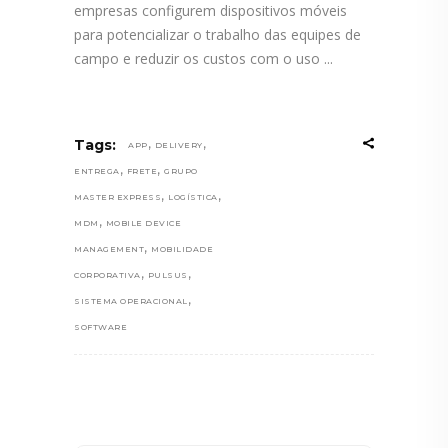
empresas configurem dispositivos móveis
para potencializar o trabalho das equipes de
campo e reduzir os custos com o uso
,
,
Tags:
APP
DELIVERY
,
,
ENTREGA
FRETE
GRUPO
,
,
MASTER EXPRESS
LOGÍSTICA
,
MDM
MOBILE DEVICE
,
MANAGEMENT
MOBILIDADE
,
,
CORPORATIVA
PULSUS
,
SISTEMA OPERACIONAL
SOFTWARE