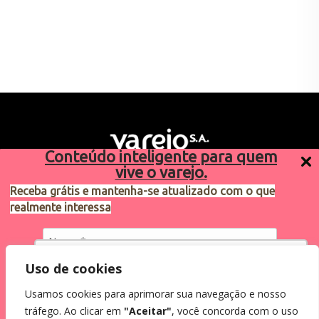
Conteúdo inteligente para quem
vive o varejo.
Receba grátis e mantenha-se atualizado com o que
realmente interessa
Sugestões de pauta
varejosa@cndl.org.br
Utilizamos cookies para oferecer melhor
Uso de cookies
experiência, melhorar o desempenho, analisar
Usamos cookies para aprimorar sua navegação e nosso
como você interage em nosso site e
Eu concordo em receber comunicações.
tráfego. Ao clicar em
"Aceitar"
, você concorda com o uso
personalizar conteúdo.
2024®. Todos os direitos reservados.