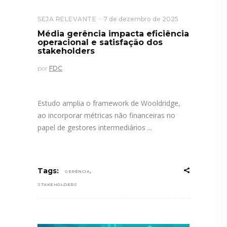
SEJA RELEVANTE
7 de dezembro de 2025
Média gerência impacta eficiência
operacional e satisfação dos
stakeholders
por
FDC
Estudo amplia o framework de Wooldridge,
ao incorporar métricas não financeiras no
papel de gestores intermediários
,
Tags:
GERÊNCIA
STAKEHOLDERS