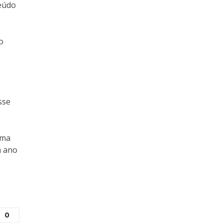
eúdo
o
sse
rma
m ano
0