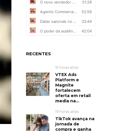
RECENTES
15 horas atrás
VTEX Ads
Platform e
Magnite
fortalecem
oferta em retail
media na...
19 horas atrás
TikTok avança na
jornada de
compra e ganha