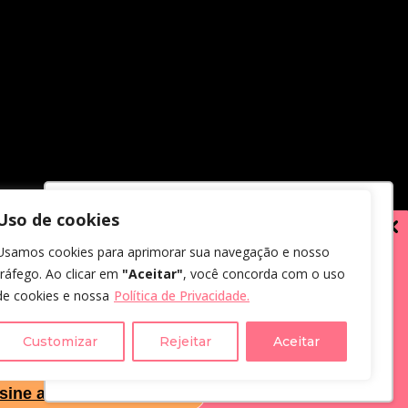
Uso de cookies
Utilizamos cookies para oferecer melhor
Usamos cookies para aprimorar sua navegação e nosso
experiência, melhorar o desempenho,
tráfego. Ao clicar em
"Aceitar"
, você concorda com o uso
analisar como você interage em nosso
de cookies e nossa
Política de Privacidade.
site e personalizar conteúdo.
em receber comunicações.
us dados, eu concordo com a
Customizar
Rejeitar
Aceitar
Recusar Cookies
Aceitar Cookies
cidade
.
sine a Newsletter