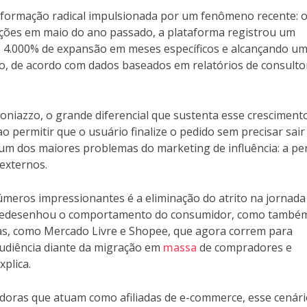
formação radical impulsionada por um fenômeno recente: 
ações em maio do ano passado, a plataforma registrou um
 4.000% de expansão em meses específicos e alcançando u
o, de acordo com dados baseados em relatórios de consulto
Toniazzo, o grande diferencial que sustenta esse crescimento
o permitir que o usuário finalize o pedido sem precisar sair
 um dos maiores problemas do marketing de influência: a pe
externos.
úmeros impressionantes é a eliminação do atrito na jornada
 redesenhou o comportamento do consumidor, como també
as, como Mercado Livre e Shopee, que agora correm para
udiência diante da migração em
massa
de compradores e
xplica.
doras que atuam como afiliadas de e-commerce, esse cenár