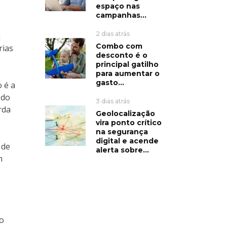
espaço nas
o
campanhas...
2 dias atrás
m
Combo com
rias
desconto é o
principal gatilho
para aumentar o
gasto...
 é a
 do
3 dias atrás
rda
Geolocalização
vira ponto crítico
na segurança
digital e acende
 de
alerta sobre...
m
io