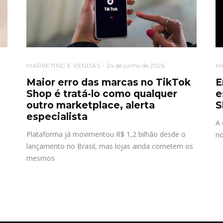
MARKETING E VENDAS
24 de junho de 2026
M
Maior erro das marcas no TikTok
E
Shop é tratá-lo como qualquer
e
outro marketplace, alerta
S
especialista
A 
Plataforma já movimentou R$ 1,2 bilhão desde o
no
lançamento no Brasil, mas lojas ainda cometem os
mesmos