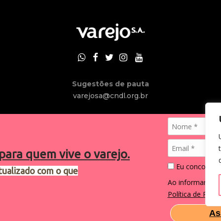
Sugestões de pauta
varejosa@cndl.org.br
para quem vive o varejo.
Eu concordo 
tualizado com o que
2024®. Todos os direitos reservados.
Ao informar me
Política de Priva
As