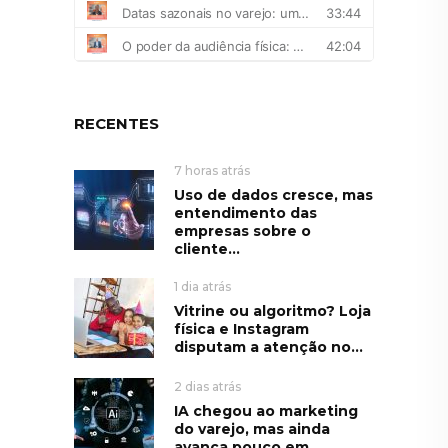
RECENTES
7 horas atrás
Uso de dados cresce, mas
entendimento das
empresas sobre o
cliente...
1 dia atrás
Vitrine ou algoritmo? Loja
física e Instagram
disputam a atenção no...
2 dias atrás
IA chegou ao marketing
do varejo, mas ainda
avança pouco em...