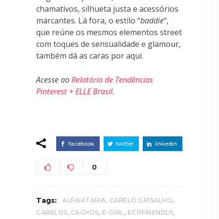
chamativos, silhueta justa e acessórios
marcantes. Lá fora, o estilo “
baddie
“,
que reúne os mesmos elementos street
com toques de sensualidade e glamour,
também dá as caras por aqui.
Acesse ao
Relatório de Tendências
Pinterest + ELLE Brasil
.
facebook
twitter
linkedin
0
,
,
Tags:
ALFAIATARIA
CABELO GRISALHO
,
,
,
,
CABELOS
CACHOS
E-GIRL
ECOFRIENDLY