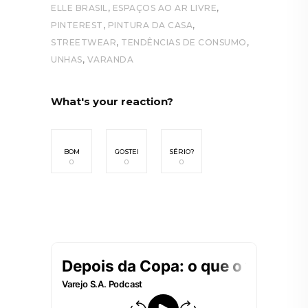
,
,
ELLE BRASIL
ESPAÇOS AO AR LIVRE
,
,
PINTEREST
PINTURA DA CASA
,
,
STREETWEAR
TENDÊNCIAS DE CONSUMO
,
UNHAS
VARANDA
What's your reaction?
BOM
GOSTEI
SÉRIO?
0
0
0