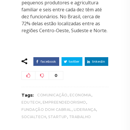
pequenos produtores e agricultura
familiar e seis entre cada dez têm até
dez funcionários. No Brasil, cerca de
72% delas estão localizadas entre as
regiões Centro-Oeste, Sudeste e Norte.
facebook
twitter
linkedin
0
,
,
Tags:
COMUNICAÇÃO
ECONOMIA
,
,
EDUTECH
EMPREENDEDORISMO
,
,
FUNDAÇÃO DOM CABRAL
LIDERANÇA
,
,
SOCIALTECH
STARTUP
TRABALHO