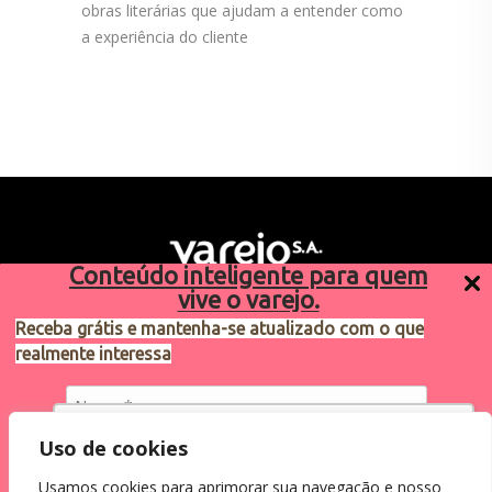
obras literárias que ajudam a entender como
a experiência do cliente
Conteúdo inteligente para quem
vive o varejo.
Receba grátis e mantenha-se atualizado com o que
realmente interessa
Sugestões de pauta
varejosa@cndl.org.br
Utilizamos cookies para oferecer melhor
Uso de cookies
experiência, melhorar o desempenho, analisar
Usamos cookies para aprimorar sua navegação e nosso
como você interage em nosso site e