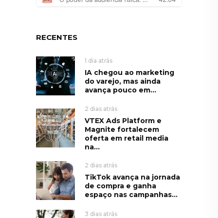
RECENTES
1 dia atrás
IA chegou ao marketing
do varejo, mas ainda
avança pouco em...
2 dias atrás
VTEX Ads Platform e
Magnite fortalecem
oferta em retail media
na...
2 dias atrás
TikTok avança na jornada
de compra e ganha
espaço nas campanhas...
3 dias atrás