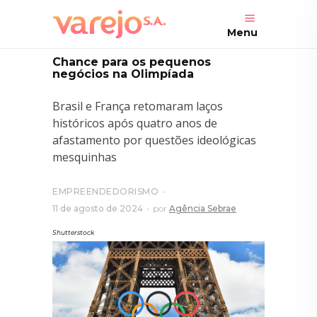
Menu
Chance para os pequenos
negócios na Olimpíada
Brasil e França retomaram laços
históricos após quatro anos de
afastamento por questões ideológicas
mesquinhas
EMPREENDEDORISMO
11 de agosto de 2024
por
Agência Sebrae
Shutterstock