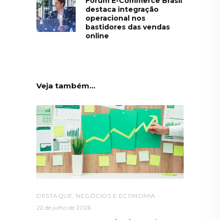
Fórum E-Commerce Brasil
destaca integração
operacional nos
bastidores das vendas
online
Veja também...
DESTAQUE
,
NEGÓCIOS E ECONOMIA
22 de julho de 2026