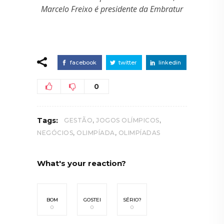
Marcelo Freixo é presidente da Embratur
facebook
twitter
linkedin
0
,
,
Tags:
GESTÃO
JOGOS OLÍMPICOS
,
,
NEGÓCIOS
OLIMPÍADA
OLIMPÍADAS
What's your reaction?
BOM
GOSTEI
SÉRIO?
0
0
0