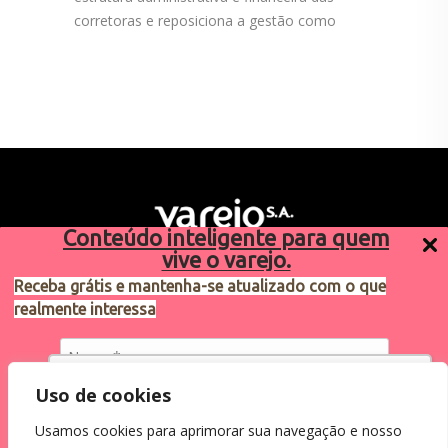
corretoras e reposiciona a gestão como
Conteúdo inteligente para quem
vive o varejo.
Receba grátis e mantenha-se atualizado com o que
realmente interessa
Sugestões de pauta
varejosa@cndl.org.br
Utilizamos cookies para oferecer melhor
Uso de cookies
experiência, melhorar o desempenho, analisar
Usamos cookies para aprimorar sua navegação e nosso
como você interage em nosso site e
Eu concordo em receber comunicações.