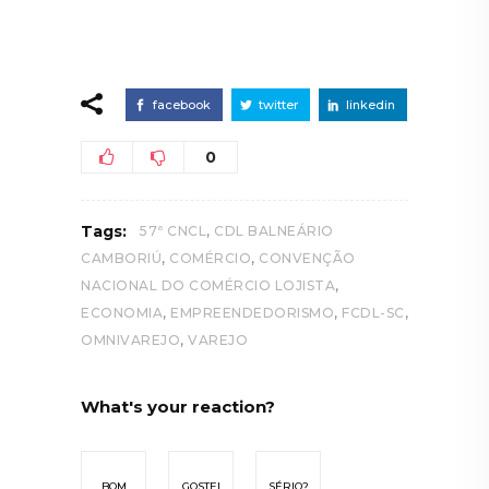
facebook
twitter
linkedin
0
,
Tags:
57ª CNCL
CDL BALNEÁRIO
,
,
CAMBORIÚ
COMÉRCIO
CONVENÇÃO
,
NACIONAL DO COMÉRCIO LOJISTA
,
,
,
ECONOMIA
EMPREENDEDORISMO
FCDL-SC
,
OMNIVAREJO
VAREJO
What's your reaction?
BOM
GOSTEI
SÉRIO?