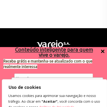
Conteúdo inteligente para quem
vive o varejo.
Receba grátis e mantenha-se atualizado com o que
realmente interessa
Sugestões de pauta
varejosa@cndl.org.br
Utilizamos cookies para oferecer melhor
Uso de cookies
experiência, melhorar o desempenho, analisar
Usamos cookies para aprimorar sua navegação e nosso
como você interage em nosso site e
Eu concordo em receber comunicações.
tráfego. Ao clicar em
"Aceitar"
, você concorda com o uso
personalizar conteúdo.
2024®. Todos os direitos reservados.
Ao informar meus dados, eu concordo com a