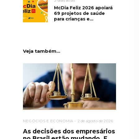
3 dias atrás
McDia Feliz 2026 apoiará
69 projetos de saúde
para crianças e...
Veja também...
NEGÓCIOS E ECONOMIA
2 de agosto de 2026
As decisões dos empresários
no Brasil estão mudando. E