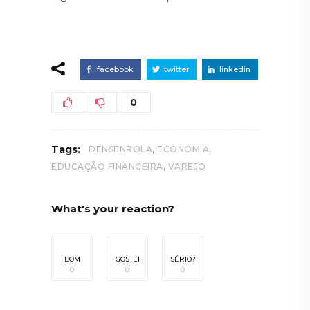
facebook
twitter
linkedin
0
,
,
Tags:
DENSENROLA
ECONOMIA
,
EDUCAÇÃO FINANCEIRA
VAREJO
What's your reaction?
BOM
GOSTEI
SÉRIO?
0
0
0