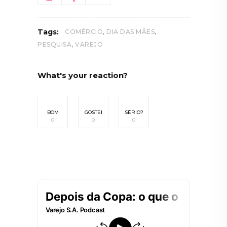
,
,
Tags:
COMÉRCIO
DIA DAS MÃES
,
PESQUISA
VAREJO
What's your reaction?
BOM
GOSTEI
SÉRIO?
0
0
0