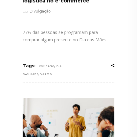
logística no e-commerce
por
Divulgação
77% das pessoas se programam para
comprar algum presente no Dia das Mães
,
Tags:
COMÉRCIO
DIA
,
DAS MÃES
VAREJO