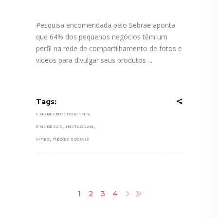
Pesquisa encomendada pelo Sebrae aponta
que 64% dos pequenos negócios têm um
perfil na rede de compartilhamento de fotos e
vídeos para divulgar seus produtos
Tags:
,
EMPREENDEDORISMO
,
,
EMPRESAS
INSTAGRAM
,
MPES
REDES SOCIAIS
1
2
3
4