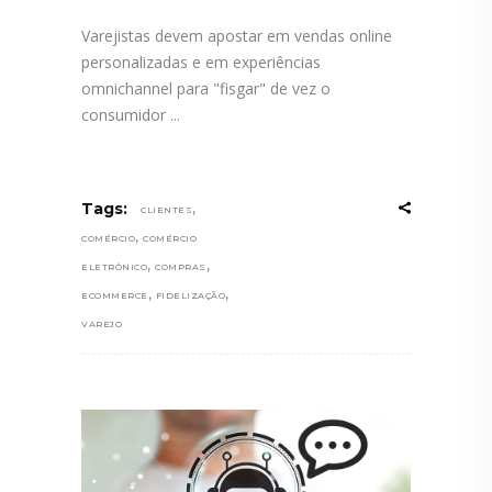
Varejistas devem apostar em vendas online
personalizadas e em experiências
omnichannel para "fisgar" de vez o
consumidor
,
Tags:
CLIENTES
,
COMÉRCIO
COMÉRCIO
,
,
ELETRÔNICO
COMPRAS
,
,
ECOMMERCE
FIDELIZAÇÃO
VAREJO