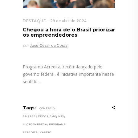
DESTAQUE
29 de abril de 2024
Chegou a hora de o Brasil priorizar
os empreendedores
por
José César da Costa
Programa Acredita, recém-lançado pelo
governo federal, é iniciativa importante nesse
sentido
,
Tags:
COMÉRCIO
,
,
EMPREENDEDORISMO
MEI
,
MICROEMPRESA
PROGRAMA
,
ACREDITA
VAREJO