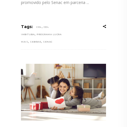
promovido pelo Senac em parceria
,
Tags:
CDL
CDL
,
IMBITUBA
PROGRAMA LUCRA
,
,
MAIS
SEBRAE
SENAC