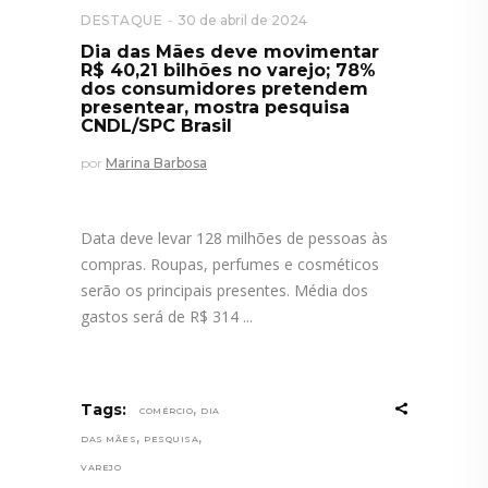
DESTAQUE
30 de abril de 2024
Dia das Mães deve movimentar
R$ 40,21 bilhões no varejo; 78%
dos consumidores pretendem
presentear, mostra pesquisa
CNDL/SPC Brasil
por
Marina Barbosa
Data deve levar 128 milhões de pessoas às
compras. Roupas, perfumes e cosméticos
serão os principais presentes. Média dos
gastos será de R$ 314
,
Tags:
COMÉRCIO
DIA
,
,
DAS MÃES
PESQUISA
VAREJO