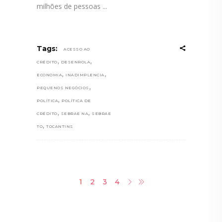
milhões de pessoas
Tags:
ACESSO AO
,
,
CRÉDITO
DESENROLA
,
,
ECONOMIA
INADIMPLENCIA
,
PEQUENOS NEGÓCIOS
,
POLÍTICA
POLÍTICA DE
,
,
CRÉDITO
SEBRAE NA
SEBRAE
,
TO
TOCANTINS
1
2
3
4