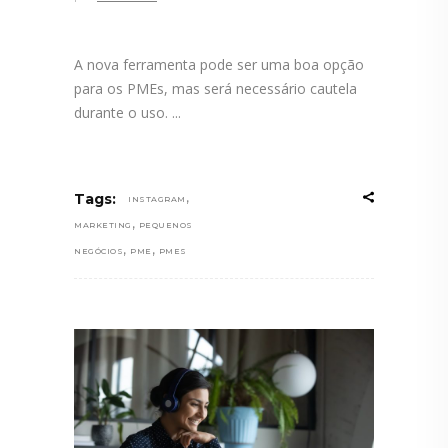
A nova ferramenta pode ser uma boa opção
para os PMEs, mas será necessário cautela
durante o uso.
,
Tags:
INSTAGRAM
,
MARKETING
PEQUENOS
,
,
NEGÓCIOS
PME
PMES