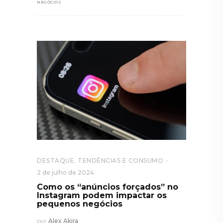
NEGÓCIOS
DESTAQUE
,
TENDÊNCIAS E CONSUMO
2 de julho de 2024
Como os “anúncios forçados” no
Instagram podem impactar os
pequenos negócios
por
Alex Akira