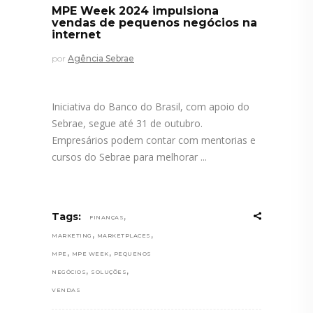
MPE Week 2024 impulsiona
vendas de pequenos negócios na
internet
por
Agência Sebrae
Iniciativa do Banco do Brasil, com apoio do
Sebrae, segue até 31 de outubro.
Empresários podem contar com mentorias e
cursos do Sebrae para melhorar
,
Tags:
FINANÇAS
,
,
MARKETING
MARKETPLACES
,
,
MPE
MPE WEEK
PEQUENOS
,
,
NEGÓCIOS
SOLUÇÕES
VENDAS