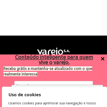
Conteúdo inteligente para quem
vive o varejo.
Receba grátis e mantenha-se atualizado com o que
realmente interessa
Sugestões de pauta
varejosa@cndl.org.br
Utilizamos cookies para oferecer melhor
Uso de cookies
experiência, melhorar o desempenho, analisar
Usamos cookies para aprimorar sua navegação e nosso
como você interage em nosso site e
Eu concordo em receber comunicações.