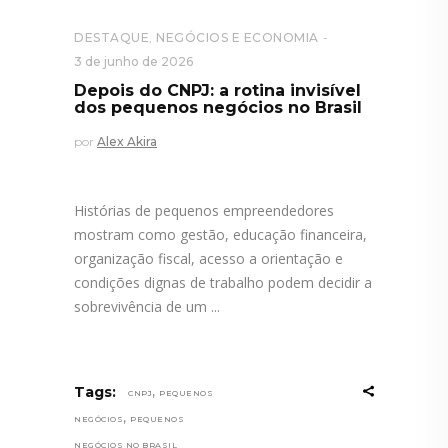
DESTAQUE
,
NEGÓCIOS E ECONOMIA
3 de junho de 2026
Depois do CNPJ: a rotina invisível
dos pequenos negócios no Brasil
por
Alex Akira
Histórias de pequenos empreendedores
mostram como gestão, educação financeira,
organização fiscal, acesso a orientação e
condições dignas de trabalho podem decidir a
sobrevivência de um
,
Tags:
CNPJ
PEQUENOS
,
NEGÓCIOS
PEQUENOS
NEGÓCIOS NO BRASIL