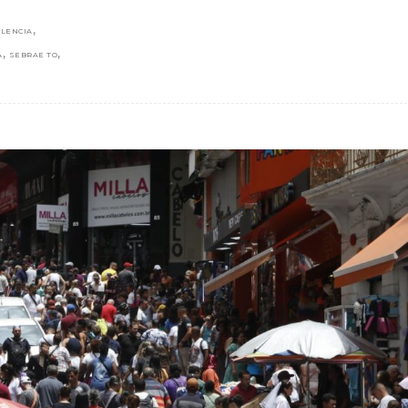
,
LENCIA
,
,
A
SEBRAE TO