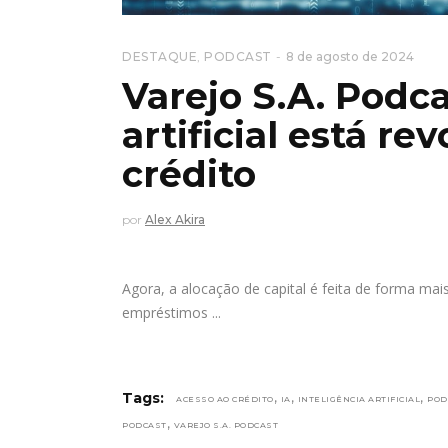
DESTAQUE
,
PODCAST
8 de agosto de 2024
Varejo S.A. Podca
artificial está r
crédito
por
Alex Akira
Agora, a alocação de capital é feita de forma mais
empréstimos
,
,
,
Tags:
ACESSO AO CRÉDITO
IA
INTELIGÊNCIA ARTIFICIAL
POD
,
PODCAST
VAREJO S.A. PODCAST