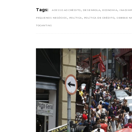
,
,
,
Tags:
ACESSO AO CRÉDITO
DESENROLA
ECONOMIA
INADIMP
,
,
,
PEQUENOS NEGÓCIOS
POLÍTICA
POLÍTICA DE CRÉDITO
SEBRAE N
TOCANTINS