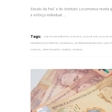
Estudo da PwC e do Instituto Locomotiva revel
e esforço individual.
,
,
,
Tags:
ACESSO AO CRÉDITO
CLASSE C
CLASSE D/E
CLASSE M
,
,
,
COMÉRCIO ELETRÔNICO
ECONOMIA
EMPREENDEDORISMO
LOJA F
,
,
,
VIRTUAL
PRECIFICAÇÃO
VAREJO
VENDAS