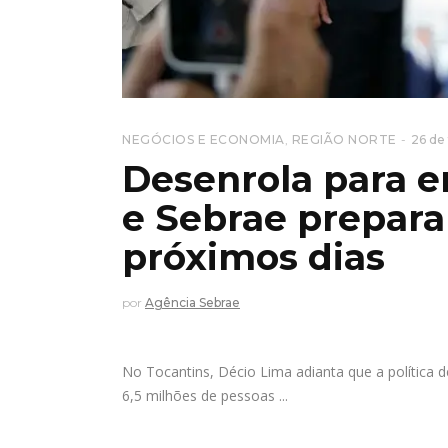
NEGÓCIOS E ECONOMIA
,
REGIÃO NORTE
26 de
Desenrola para e
e Sebrae prepar
próximos dias
por
Agência Sebrae
No Tocantins, Décio Lima adianta que a política d
6,5 milhões de pessoas