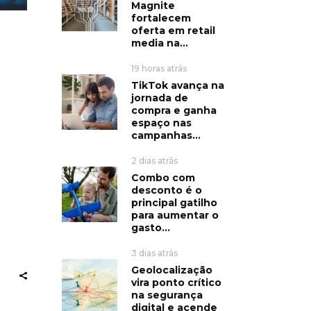
Magnite
fortalecem
oferta em retail
media na...
19 horas atrás
TikTok avança na
jornada de
compra e ganha
espaço nas
campanhas...
2 dias atrás
Combo com
desconto é o
principal gatilho
para aumentar o
gasto...
3 dias atrás
Geolocalização
vira ponto crítico
na segurança
digital e acende