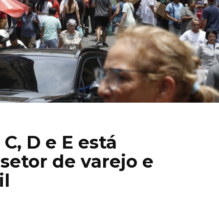
 C, D e E está
setor de varejo e
l