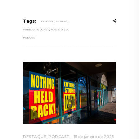
,
,
Tags:
PODCAST
VAREJO
,
VAREJO PODCAST
VAREJO S.A.
PODCAST
DESTAQUE
,
PODCAST
15 de janeiro de 2025