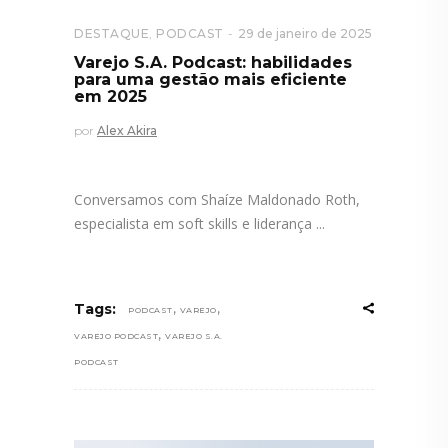
DESTAQUE
,
PODCAST
29 de janeiro de 2025
Varejo S.A. Podcast: habilidades
para uma gestão mais eficiente
em 2025
por
Alex Akira
Conversamos com Shaíze Maldonado Roth,
especialista em soft skills e liderança
,
,
Tags:
PODCAST
VAREJO
,
VAREJO PODCAST
VAREJO S.A.
PODCAST