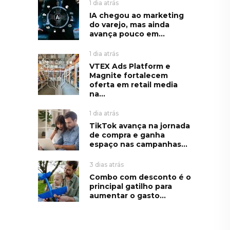
1 dia atrás
IA chegou ao marketing
do varejo, mas ainda
avança pouco em...
1 dia atrás
VTEX Ads Platform e
Magnite fortalecem
oferta em retail media
na...
1 dia atrás
TikTok avança na jornada
de compra e ganha
espaço nas campanhas...
3 dias atrás
Combo com desconto é o
principal gatilho para
aumentar o gasto...