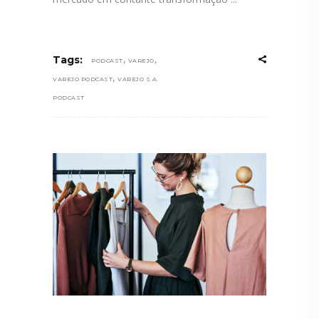
,
,
Tags:
PODCAST
VAREJO
,
VAREJO PODCAST
VAREJO S.A.
PODCAST