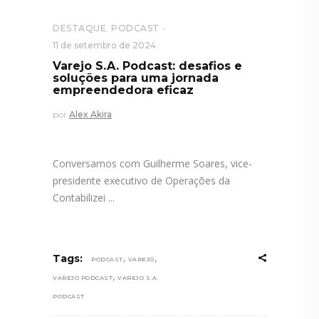
DESTAQUE
,
PODCAST
11 de setembro de 2024
Varejo S.A. Podcast: desafios e
soluções para uma jornada
empreendedora eficaz
por
Alex Akira
Conversamos com Guilherme Soares, vice-
presidente executivo de Operações da
Contabilizei
,
,
Tags:
PODCAST
VAREJO
,
VAREJO PODCAST
VAREJO S.A.
PODCAST