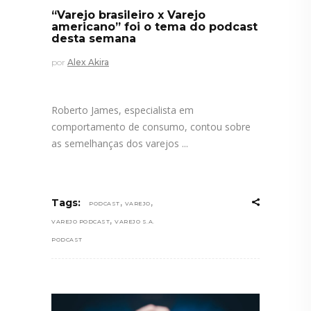
“Varejo brasileiro x Varejo
americano” foi o tema do podcast
desta semana
por
Alex Akira
Roberto James, especialista em
comportamento de consumo, contou sobre
as semelhanças dos varejos
,
,
Tags:
PODCAST
VAREJO
,
VAREJO PODCAST
VAREJO S.A.
PODCAST