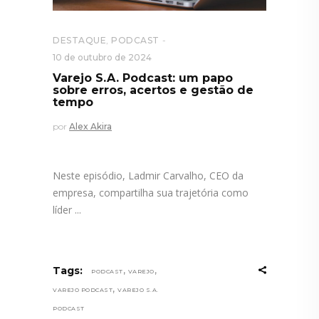
DESTAQUE
,
PODCAST
10 de outubro de 2024
Varejo S.A. Podcast: um papo
sobre erros, acertos e gestão de
tempo
por
Alex Akira
Neste episódio, Ladmir Carvalho, CEO da
empresa, compartilha sua trajetória como
líder
,
,
Tags:
PODCAST
VAREJO
,
VAREJO PODCAST
VAREJO S.A.
PODCAST