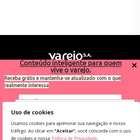
Conteúdo inteligente para quem
vive o varejo.
Receba grátis e mantenha-se atualizado com o que
realmente interessa
Sugestões de pauta
varejosa@cndl.org.br
Utilizamos cookies para oferecer melhor
Uso de cookies
experiência, melhorar o desempenho, analisar
Usamos cookies para aprimorar sua navegação e nosso
como você interage em nosso site e
Eu concordo em receber comunicações.
tráfego. Ao clicar em
"Aceitar"
, você concorda com o uso
personalizar conteúdo.
2024®. Todos os direitos reservados.
Ao informar meus dados, eu concordo com a
de cookies e nossa
Política de Privacidade.