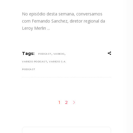
No episódio desta semana, conversamos
com Fernando Sanchez, diretor regional da
Leroy Merlin
,
,
Tags:
PODCAST
VAREJO
,
VAREJO PODCAST
VAREJO S.A.
PODCAST
1
2