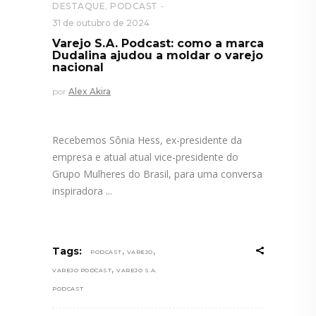
DESTAQUE
,
PODCAST
31 de outubro de 2024
Varejo S.A. Podcast: como a marca
Dudalina ajudou a moldar o varejo
nacional
por
Alex Akira
Recebemos Sônia Hess, ex-presidente da
empresa e atual atual vice-presidente do
Grupo Mulheres do Brasil, para uma conversa
inspiradora
,
,
Tags:
PODCAST
VAREJO
,
VAREJO PODCAST
VAREJO S.A.
PODCAST