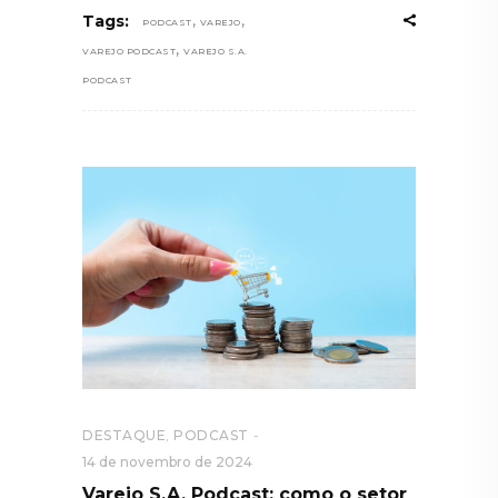
,
,
Tags:
PODCAST
VAREJO
,
VAREJO PODCAST
VAREJO S.A.
PODCAST
DESTAQUE
,
PODCAST
14 de novembro de 2024
Varejo S.A. Podcast: como o setor