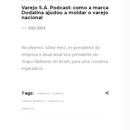
Varejo S.A. Podcast: como a marca
Dudalina ajudou a moldar o varejo
nacional
por
Alex Akira
Recebemos Sônia Hess, ex-presidente da
empresa e atual atual vice-presidente do
Grupo Mulheres do Brasil, para uma conversa
inspiradora
,
,
Tags:
PODCAST
VAREJO
,
VAREJO PODCAST
VAREJO S.A.
PODCAST