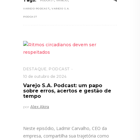
Tags:
PODCAST
VAREJO
,
VAREJO PODCAST
VAREJO S.A.
PODCAST
DESTAQUE
,
PODCAST
10 de outubro de 2024
Varejo S.A. Podcast: um papo
sobre erros, acertos e gestão de
tempo
por
Alex Akira
Neste episódio, Ladmir Carvalho, CEO da
empresa, compartilha sua trajetória como