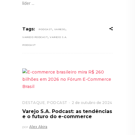
líder
,
,
Tags:
PODCAST
VAREJO
,
VAREJO PODCAST
VAREJO S.A.
PODCAST
DESTAQUE
,
PODCAST
2 de outubro de 2024
Varejo S.A. Podcast: as tendências
e o futuro do e-commerce
por
Alex Akira