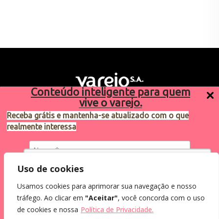
Conteúdo inteligente para quem
vive o varejo.
Receba grátis e mantenha-se atualizado com o que
realmente interessa
Sugestões de pauta
varejosa@cndl.org.br
Utilizamos cookies para oferecer melhor
Uso de cookies
experiência, melhorar o desempenho, analisar
Usamos cookies para aprimorar sua navegação e nosso
como você interage em nosso site e
Eu concordo em receber comunicações.
tráfego. Ao clicar em
"Aceitar"
, você concorda com o uso
personalizar conteúdo.
2024®. Todos os direitos reservados.
Ao informar meus dados, eu concordo com a
de cookies e nossa
Política de Privacidade.
Política de Privacidade
.