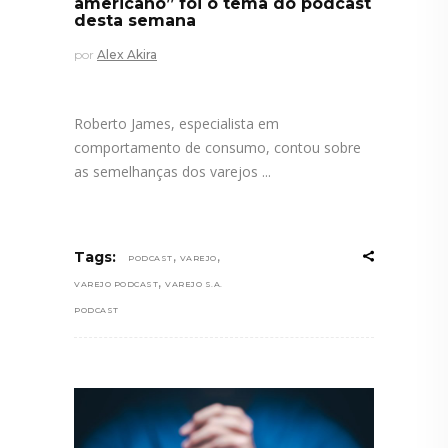
americano” foi o tema do podcast
desta semana
por
Alex Akira
Roberto James, especialista em
comportamento de consumo, contou sobre
as semelhanças dos varejos
,
,
Tags:
PODCAST
VAREJO
,
VAREJO PODCAST
VAREJO S.A.
PODCAST