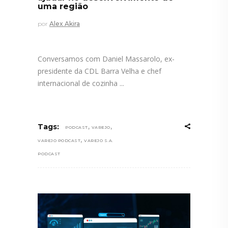
uma região
por
Alex Akira
Conversamos com Daniel Massarolo, ex-
presidente da CDL Barra Velha e chef
internacional de cozinha
,
,
Tags:
PODCAST
VAREJO
,
VAREJO PODCAST
VAREJO S.A.
PODCAST