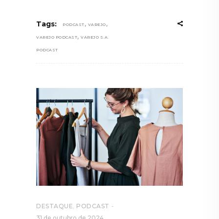
,
,
Tags:
PODCAST
VAREJO
,
VAREJO PODCAST
VAREJO S.A.
PODCAST
DESTAQUE
,
PODCAST
31 de outubro de 2024