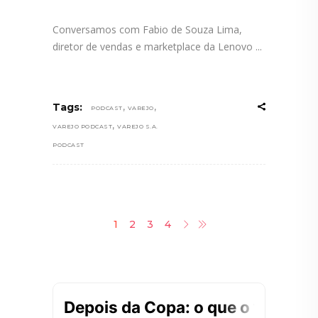
Conversamos com Fabio de Souza Lima,
diretor de vendas e marketplace da Lenovo
,
,
Tags:
PODCAST
VAREJO
,
VAREJO PODCAST
VAREJO S.A.
PODCAST
1
2
3
4