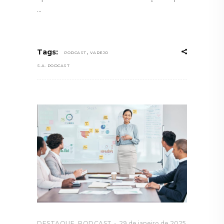
,
Tags:
PODCAST
VAREJO
S.A. PODCAST
DESTAQUE
,
PODCAST
29 de janeiro de 2025