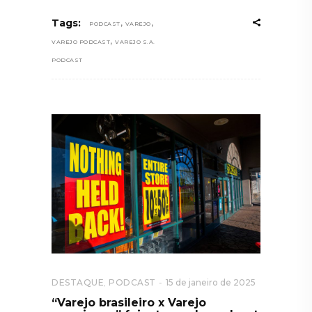
,
,
Tags:
PODCAST
VAREJO
,
VAREJO PODCAST
VAREJO S.A.
PODCAST
DESTAQUE
,
PODCAST
15 de janeiro de 2025
“Varejo brasileiro x Varejo