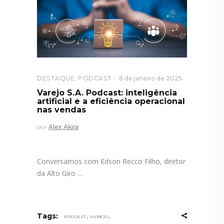
DESTAQUE
,
PODCAST
8 de janeiro de 2025
Varejo S.A. Podcast: inteligência
artificial e a eficiência operacional
nas vendas
por
Alex Akira
Conversamos com Edson Recco Filho, diretor
da Alto Giro
,
,
Tags:
PODCAST
VAREJO