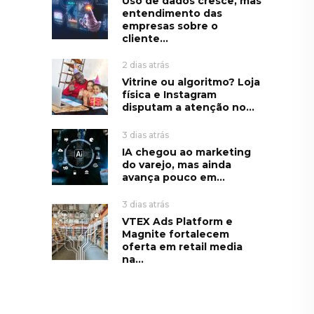
Uso de dados cresce, mas
entendimento das
empresas sobre o
cliente...
2 dias atrás
Vitrine ou algoritmo? Loja
física e Instagram
disputam a atenção no...
3 dias atrás
IA chegou ao marketing
do varejo, mas ainda
avança pouco em...
3 dias atrás
VTEX Ads Platform e
Magnite fortalecem
oferta em retail media
na...