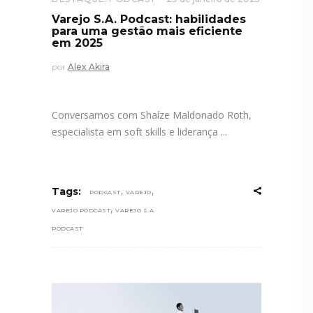
Varejo S.A. Podcast: habilidades
para uma gestão mais eficiente
em 2025
por
Alex Akira
Conversamos com Shaíze Maldonado Roth,
especialista em soft skills e liderança
,
,
Tags:
PODCAST
VAREJO
,
VAREJO PODCAST
VAREJO S.A.
PODCAST