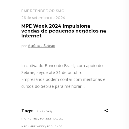
EMPREENDEDORISMO
26 de setembro de 2024
MPE Week 2024 impulsiona
vendas de pequenos negócios na
internet
por
Agência Sebrae
Iniciativa do Banco do Brasil, com apoio do
Sebrae, segue até 31 de outubro.
Empresários podem contar com mentorias e
cursos do Sebrae para melhorar
,
Tags:
FINANÇAS
,
,
MARKETING
MARKETPLACES
,
,
MPE
MPE WEEK
PEQUENOS