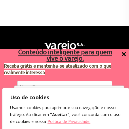
Conteúdo inteligente para quem
vive o varejo.
Receba grátis e mantenha-se atualizado com o que
realmente interessa
Sugestões de pauta
varejosa@cndl.org.br
Utilizamos cookies para oferecer melhor
Uso de cookies
experiência, melhorar o desempenho, analisar
Usamos cookies para aprimorar sua navegação e nosso
como você interage em nosso site e
Eu concordo em receber comunicações.
tráfego. Ao clicar em
"Aceitar"
, você concorda com o uso
personalizar conteúdo.
2024®. Todos os direitos reservados.
Ao informar meus dados, eu concordo com a
de cookies e nossa
Política de Privacidade.
Política de Privacidade
.