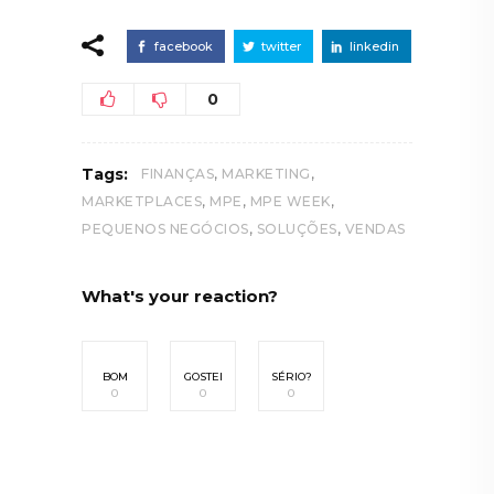
facebook
twitter
linkedin
0
,
,
Tags:
FINANÇAS
MARKETING
,
,
,
MARKETPLACES
MPE
MPE WEEK
,
,
PEQUENOS NEGÓCIOS
SOLUÇÕES
VENDAS
What's your reaction?
BOM
GOSTEI
SÉRIO?
0
0
0