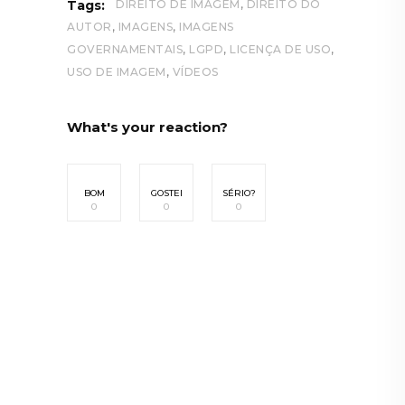
,
Tags:
DIREITO DE IMAGEM
DIREITO DO
,
,
AUTOR
IMAGENS
IMAGENS
,
,
,
GOVERNAMENTAIS
LGPD
LICENÇA DE USO
,
USO DE IMAGEM
VÍDEOS
What's your reaction?
BOM
GOSTEI
SÉRIO?
0
0
0