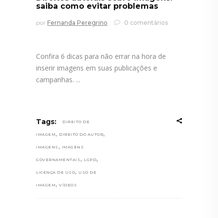
saiba como evitar problemas
por
Fernanda Peregrino
0 comentários
Confira 6 dicas para não errar na hora de
inserir imagens em suas publicações e
campanhas.
Tags:
DIREITO DE
,
,
IMAGEM
DIREITO DO AUTOR
,
IMAGENS
IMAGENS
,
,
GOVERNAMENTAIS
LGPD
,
LICENÇA DE USO
USO DE
,
IMAGEM
VÍDEOS