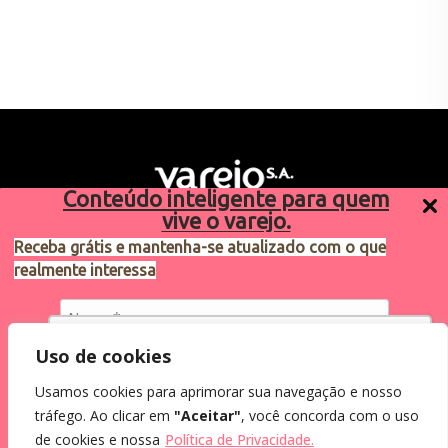
Conteúdo inteligente para quem
vive o varejo.
Receba grátis e mantenha-se atualizado com o que
realmente interessa
Sugestões de pauta
varejosa@cndl.org.br
Utilizamos cookies para oferecer melhor
Uso de cookies
experiência, melhorar o desempenho, analisar
Usamos cookies para aprimorar sua navegação e nosso
como você interage em nosso site e
Eu concordo em receber comunicações.
tráfego. Ao clicar em
"Aceitar"
, você concorda com o uso
personalizar conteúdo.
2024®. Todos os direitos reservados.
Ao informar meus dados, eu concordo com a
de cookies e nossa
Política de Privacidade.