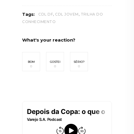
,
,
Tags:
CDL DF
CDL JOVEM
TRILHA DO
CONHECIMENTO
What's your reaction?
BOM
GOSTEI
SÉRIO?
0
0
0