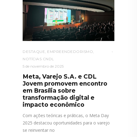
DESTAQUE
,
EMPREENDEDORISMO
,
NOTÍCIAS CNDL
5 de novembro de 2025
Meta, Varejo S.A. e CDL
Jovem promovem encontro
em Brasília sobre
transformação digital e
impacto econômico
Com ações teóricas e práticas, o Meta Day
2025 destacou oportunidades para o varejo
se reinventar no