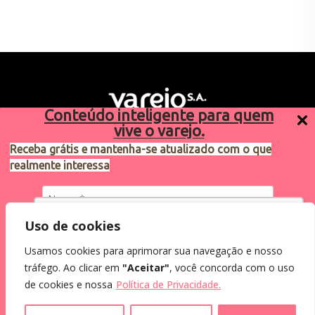
Conteúdo inteligente para quem
vive o varejo.
Receba grátis e mantenha-se atualizado com o que
realmente interessa
Sugestões de pauta
varejosa@cndl.org.br
Utilizamos cookies para oferecer melhor
Uso de cookies
experiência, melhorar o desempenho, analisar
Usamos cookies para aprimorar sua navegação e nosso
como você interage em nosso site e
Eu concordo em receber comunicações.
tráfego. Ao clicar em
"Aceitar"
, você concorda com o uso
personalizar conteúdo.
2024®. Todos os direitos reservados.
Ao informar meus dados, eu concordo com a
de cookies e nossa
Política de Privacidade.
Política de Privacidade
.
Recusar Cookies
Aceitar Cookies