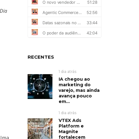
 Dia
RECENTES
1 dia atrás
IA chegou ao
marketing do
varejo, mas ainda
avança pouco
em...
1 dia atrás
VTEX Ads
Platform e
Magnite
fortalecem
 Uma