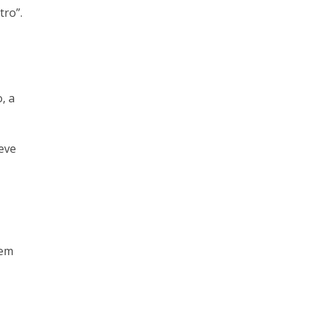
tro”.
, a
eve
tem