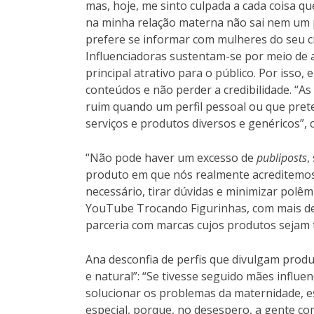
mas, hoje, me sinto culpada a cada coisa q
na minha relação materna não sai nem um po
prefere se informar com mulheres do seu cí
Influenciadoras sustentam-se por meio de
principal atrativo para o público. Por isso
conteúdos e não perder a credibilidade. “A
ruim quando um perfil pessoal ou que pret
serviços e produtos diversos e genéricos”, 
“Não pode haver um excesso de
publiposts
,
produto em que nós realmente acreditemos
necessário, tirar dúvidas e minimizar polêmi
YouTube Trocando Figurinhas, com mais de 
parceria com marcas cujos produtos sejam 
Ana desconfia de perfis que divulgam prod
e natural”: “Se tivesse seguido mães infl
solucionar os problemas da maternidade, e
especial, porque, no desespero, a gente co