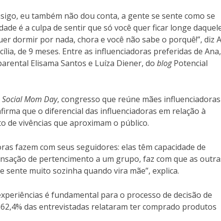
igo, eu também não dou conta, a gente se sente como se
dade é a culpa de sentir que só você quer ficar longe daquel
er dormir por nada, chora e você não sabe o porquê!”, diz 
cília, de 9 meses. Entre as influenciadoras preferidas de Ana,
parental Elisama Santos e Luíza Diener, do
blog
Potencial
o
Social Mom Day
, congresso que reúne mães influenciadoras
irma que o diferencial das influenciadoras em relação à
to de vivências que aproximam o público.
oras fazem com seus seguidores: elas têm capacidade de
sensação de pertencimento a um grupo, faz com que as outra
e sente muito sozinha quando vira mãe”, explica.
 experiências é fundamental para o processo de decisão de
62,4% das entrevistadas relataram ter comprado produtos