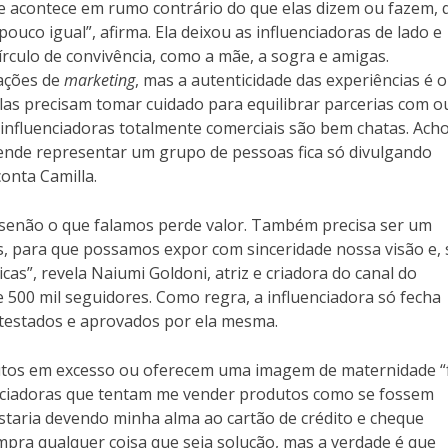
ue acontece em rumo contrário do que elas dizem ou fazem, 
uco igual”, afirma. Ela deixou as influenciadoras de lado e
rculo de convivência, como a mãe, a sogra e amigas.
 ações de
marketing
, mas a autenticidade das experiências é o
, elas precisam tomar cuidado para equilibrar parcerias com o
s influenciadoras totalmente comerciais são bem chatas. Ach
ende representar um grupo de pessoas fica só divulgando
conta Camilla.
 senão o que falamos perde valor. Também precisa ser um
, para que possamos expor com sinceridade nossa visão e, 
cas”, revela Naiumi Goldoni, atriz e criadora do canal do
500 mil seguidores. Como regra, a influenciadora só fecha
testados e aprovados por ela mesma.
utos em excesso ou oferecem uma imagem de maternidade “f
uenciadoras que tentam me vender produtos como se fossem
staria devendo minha alma ao cartão de crédito e cheque
mpra qualquer coisa que seja solução, mas a verdade é que