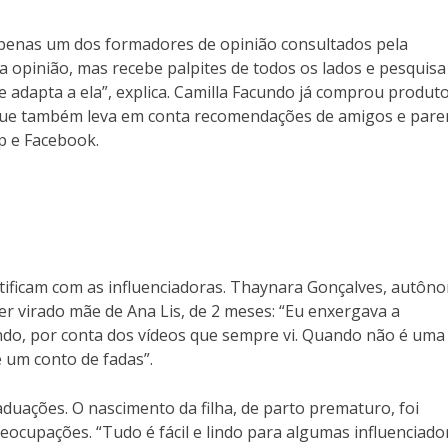
 apenas um dos formadores de opinião consultados pela
 opinião, mas recebe palpites de todos os lados e pesquis
e adapta a ela”, explica. Camilla Facundo já comprou produt
 que também leva em conta recomendações de amigos e pare
p e Facebook.
tificam com as influenciadoras. Thaynara Gonçalves, autôn
r virado mãe de Ana Lis, de 2 meses: “Eu enxergava a
ndo, por conta dos vídeos que sempre vi. Quando não é uma
é um conto de fadas”.
duações. O nascimento da filha, de parto prematuro, foi
cupações. “Tudo é fácil e lindo para algumas influenciado