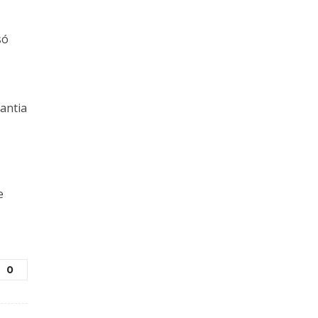
só
antia
e
0