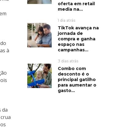
oferta em retail
media na...
 em
1 dia atrás
TikTok avança na
jornada de
compra e ganha
ndo
espaço nas
campanhas...
as à
3 dias atrás
Combo com
ção
desconto é o
principal gatilho
ois
para aumentar o
gasto...
s da
 crua
 os