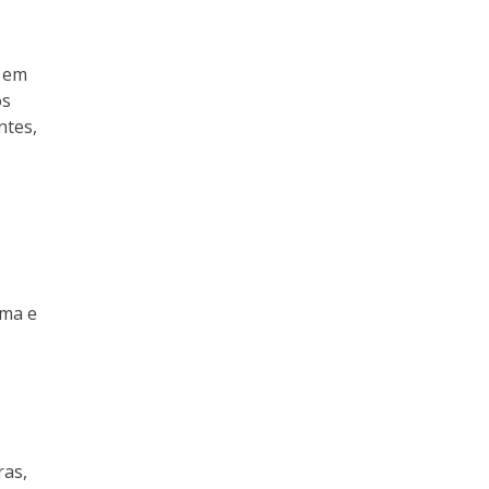
a em
os
ntes,
oma e
ras,