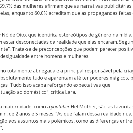
,7% das mulheres afirmam que as narrativas publicitárias
 delas, enquanto 60,0% acreditam que as propagandas feitas
e
Nó de Oito, que identifica estereótipos de gênero na mídia,
estar desconectadas da realidade que elas encaram. Segu
nte”. Trata-se de preconcepções que podem parecer positiv
a desigualdade entre homens e mulheres.
mo totalmente abnegada e a principal responsável pela cria
 absolutamente tudo e aparentam até ter poderes mágicos, p
nças. Tudo isso acaba reforçando expectativas que
uação ao doméstico”, critica Lara.
 a maternidade, como a
youtuber
Hel Mother, são as favorita
n, de 2 anos e 5 meses: “As que falam dessa realidade nua,
ção aos assuntos mais polêmicos, como as diferenças entre
”.