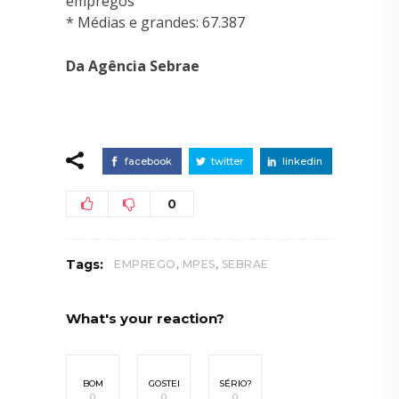
empregos
* Médias e grandes: 67.387
Da Agência Sebrae
facebook
twitter
linkedin
0
,
,
Tags:
EMPREGO
MPES
SEBRAE
What's your reaction?
BOM
GOSTEI
SÉRIO?
0
0
0