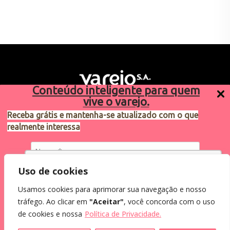
Conteúdo inteligente para quem
vive o varejo.
Receba grátis e mantenha-se atualizado com o que
realmente interessa
Sugestões de pauta
varejosa@cndl.org.br
Utilizamos cookies para oferecer melhor
Uso de cookies
experiência, melhorar o desempenho, analisar
Usamos cookies para aprimorar sua navegação e nosso
como você interage em nosso site e
Eu concordo em receber comunicações.
tráfego. Ao clicar em
"Aceitar"
, você concorda com o uso
personalizar conteúdo.
2024®. Todos os direitos reservados.
Ao informar meus dados, eu concordo com a
de cookies e nossa
Política de Privacidade.
Política de Privacidade
.