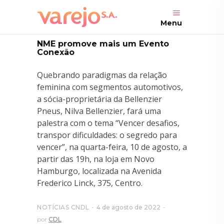
Menu
NME promove mais um Evento
Conexão
Quebrando paradigmas da relação
feminina com segmentos automotivos,
a sócia-proprietária da Bellenzier
Pneus, Nilva Bellenzier, fará uma
palestra com o tema “Vencer desafios,
transpor dificuldades: o segredo para
vencer”, na quarta-feira, 10 de agosto, a
partir das 19h, na loja em Novo
Hamburgo, localizada na Avenida
Frederico Linck, 375, Centro.
NOTÍCIAS CNDL
4 de agosto de 2022
por
CDL