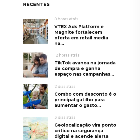
RECENTES
8 horas atrás
VTEX Ads Platform e
Magnite fortalecem
oferta em retail media
na...
12 horas atrás
TikTok avança na jornada
de compra e ganha
espaço nas campanhas...
2 dias atrás
Combo com desconto é o
principal gatilho para
aumentar o gasto...
3 dias atrás
Geolocalização vira ponto
crítico na segurança
digital e acende alerta