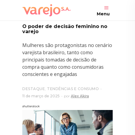
Menu
O poder de decisão feminino no
varejo
Mulheres são protagonistas no cenário
varejista brasileiro, tanto como
principais tomadas de decisão de
compra quanto como consumidoras
conscientes e engajadas
DESTAQUE
,
TENDÊNCIAS E CONSUMO
11 de março de 2025
por
Alex Akira
shutterstock