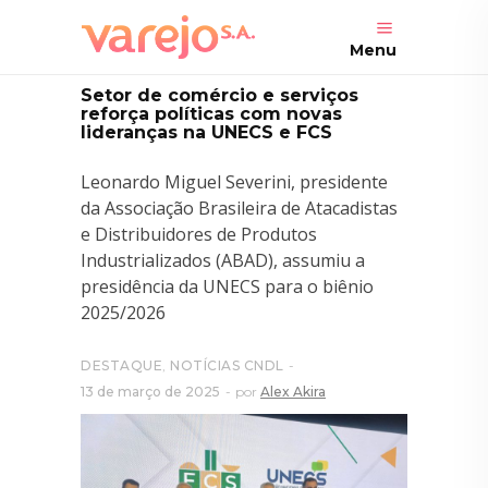
Menu
Setor de comércio e serviços
reforça políticas com novas
lideranças na UNECS e FCS
Leonardo Miguel Severini, presidente
da Associação Brasileira de Atacadistas
e Distribuidores de Produtos
Industrializados (ABAD), assumiu a
presidência da UNECS para o biênio
2025/2026
DESTAQUE
,
NOTÍCIAS CNDL
13 de março de 2025
por
Alex Akira