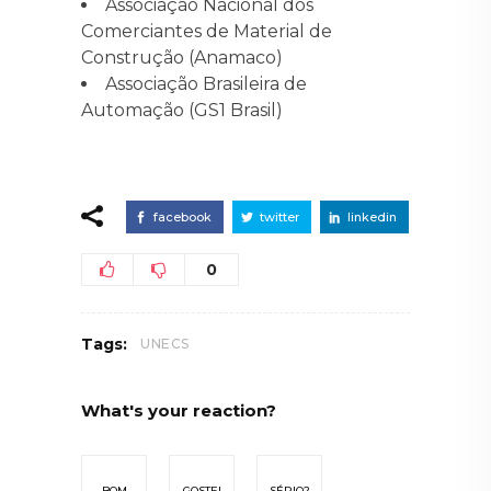
Associação Nacional dos
Comerciantes de Material de
Construção (Anamaco)
Associação Brasileira de
Automação (GS1 Brasil)
facebook
twitter
linkedin
0
Tags:
UNECS
What's your reaction?
BOM
GOSTEI
SÉRIO?