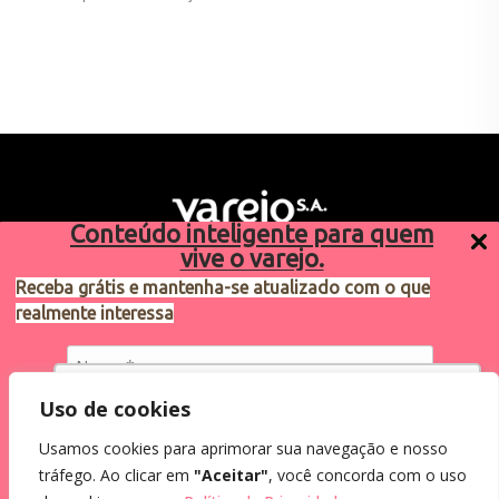
Conteúdo inteligente para quem
vive o varejo.
Receba grátis e mantenha-se atualizado com o que
realmente interessa
Sugestões de pauta
varejosa@cndl.org.br
Utilizamos cookies para oferecer melhor
Uso de cookies
experiência, melhorar o desempenho, analisar
Usamos cookies para aprimorar sua navegação e nosso
como você interage em nosso site e
Eu concordo em receber comunicações.
tráfego. Ao clicar em
"Aceitar"
, você concorda com o uso
personalizar conteúdo.
2024®. Todos os direitos reservados.
Ao informar meus dados, eu concordo com a